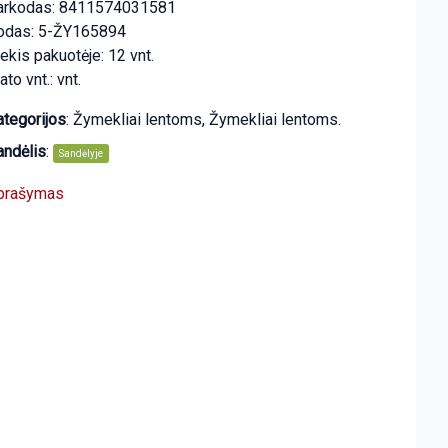
arkodas: 8411574031581
odas: 5-ŽY165894
ekis pakuotėje: 12 vnt.
to vnt.: vnt.
ategorijos
:
Žymekliai lentoms
,
Žymekliai lentoms.
andėlis
:
Sandėlyje
prašymas