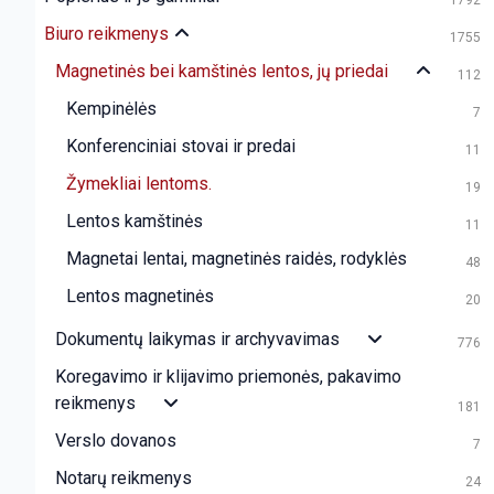
1792
Biuro reikmenys
1755
Magnetinės bei kamštinės lentos, jų priedai
112
Kempinėlės
7
Konferenciniai stovai ir predai
11
Žymekliai lentoms.
19
Lentos kamštinės
11
Magnetai lentai, magnetinės raidės, rodyklės
48
Lentos magnetinės
20
Dokumentų laikymas ir archyvavimas
776
Koregavimo ir klijavimo priemonės, pakavimo
reikmenys
181
Verslo dovanos
7
Notarų reikmenys
24