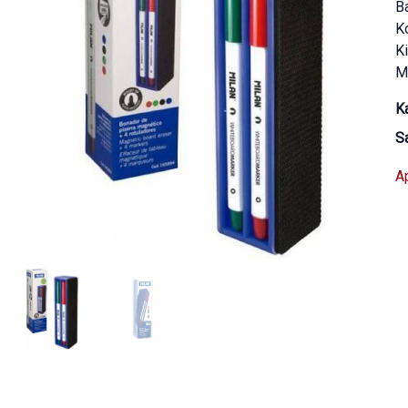
B
K
Ki
Ma
K
S
A