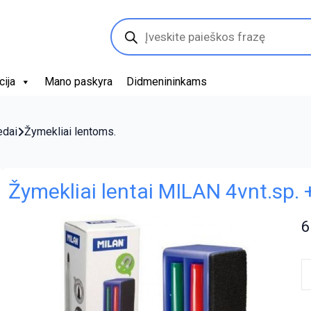
Products
search
cija
Mano paskyra
Didmenininkams
edai
Žymekliai lentoms.
Žymekliai lentai MILAN 4vnt.sp.
6