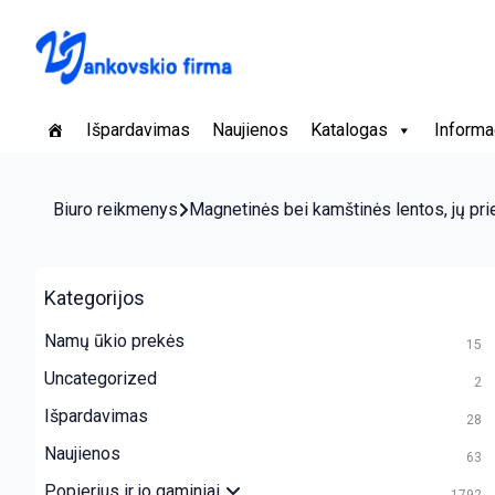
Išpardavimas
Naujienos
Katalogas
Informa
Biuro reikmenys
Magnetinės bei kamštinės lentos, jų pri
Kategorijos
Namų ūkio prekės
15
Uncategorized
2
Išpardavimas
28
Naujienos
63
Popierius ir jo gaminiai