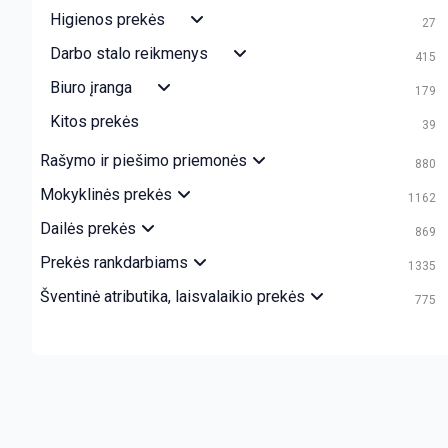
Higienos prekės
27
Darbo stalo reikmenys
415
Biuro įranga
179
Kitos prekės
39
Rašymo ir piešimo priemonės
880
Mokyklinės prekės
1162
Dailės prekės
869
Prekės rankdarbiams
1335
Šventinė atributika, laisvalaikio prekės
775