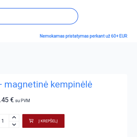
Nemokamas pristatymas perkant už 60+ EUR
 + magnetinė kempinėlė
.45
€
su PVM
Į KREPŠELĮ