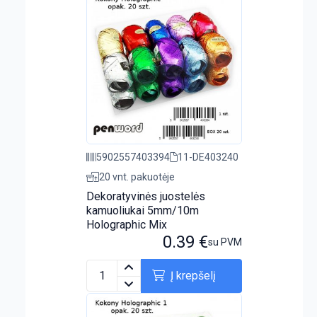
5902557403394
11-DE403240
20 vnt. pakuotėje
Dekoratyvinės juostelės
kamuoliukai 5mm/10m
Holographic Mix
0.39
€
su PVM
Į krepšelį