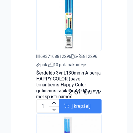
6937168812296
5-ŠE812296
pak.
10 pak. pakuotėje
Šerdelės 3vnt.130mmn A serija
HAPPY COLOR (save
trinantiems Happy Color
geliniams rašikliams) 0.5mm
2.61
€
su PVM
mėl.sp.ištrinamos
Į krepšelį