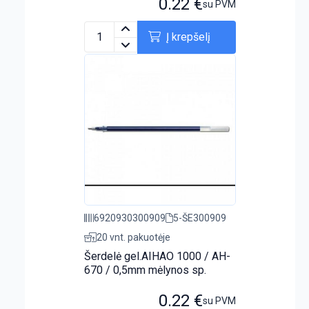
0.22
€
su PVM
Į krepšelį
6920930300909
5-ŠE300909
20 vnt. pakuotėje
Šerdelė gel.AIHAO 1000 / AH-
670 / 0,5mm mėlynos sp.
0.22
€
su PVM