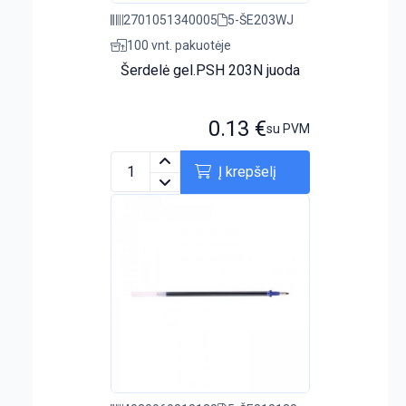
2701051340005
5-ŠE203WJ
100 vnt. pakuotėje
Šerdelė gel.PSH 203N juoda
0.13
€
su PVM
Į krepšelį