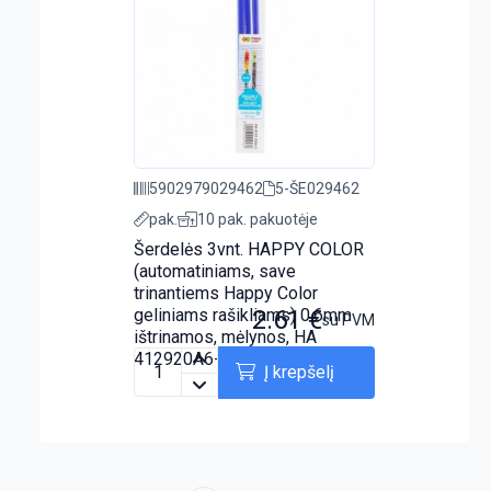
5902979029462
5-ŠE029462
pak.
10 pak. pakuotėje
Šerdelės 3vnt. HAPPY COLOR
(automatiniams, save
trinantiems Happy Color
geliniams rašikliams) 0.6mm
2.61
€
su PVM
ištrinamos, mėlynos, HA
412920A6-3
Į krepšelį