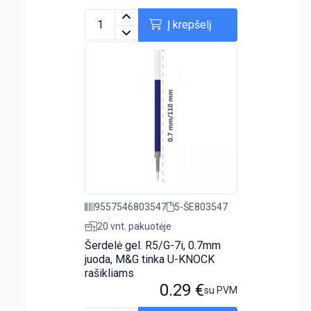
Į krepšelį
9557546803547
5-ŠE803547
20 vnt. pakuotėje
Šerdelė gel. R5/G-7i, 0.7mm
juoda, M&G tinka U-KNOCK
rašikliams
0.29
€
su PVM