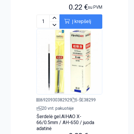
0.22
€
su PVM
Į krepšelį
6920930382929
5-ŠE38299
20 vnt. pakuotėje
Šerdelė gel.AIHAO X-
66/0.5mm / AH-650 / juoda
adatinė