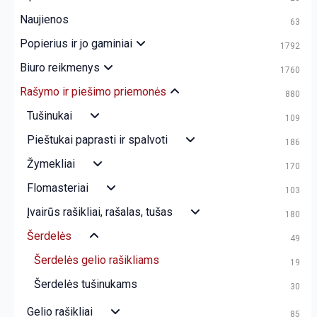
Naujienos
63
Popierius ir jo gaminiai
1792
Biuro reikmenys
1760
Rašymo ir piešimo priemonės
880
Tušinukai
109
Pieštukai paprasti ir spalvoti
186
Žymekliai
170
Flomasteriai
103
Įvairūs rašikliai, rašalas, tušas
180
Šerdelės
49
Šerdelės gelio rašikliams
19
Šerdelės tušinukams
30
Gelio rašikliai
85