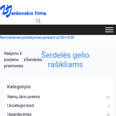
Nemokamas pristatymas perkant už 60+ EUR
Šerdelės gelio
Rašymo ir
piešimo
Šerdelės
rašikliams
priemonės
Kategorijos
Namų ūkio prekės
15
Uncategorized
2
Išpardavimas
28