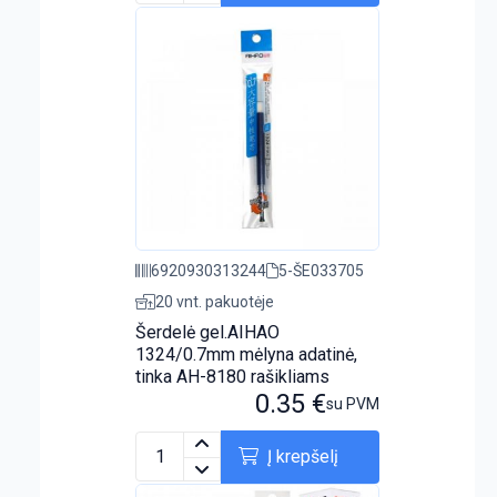
6920930313244
5-ŠE033705
20 vnt. pakuotėje
Šerdelė gel.AIHAO
1324/0.7mm mėlyna adatinė,
tinka AH-8180 rašikliams
0.35
€
su PVM
Į krepšelį