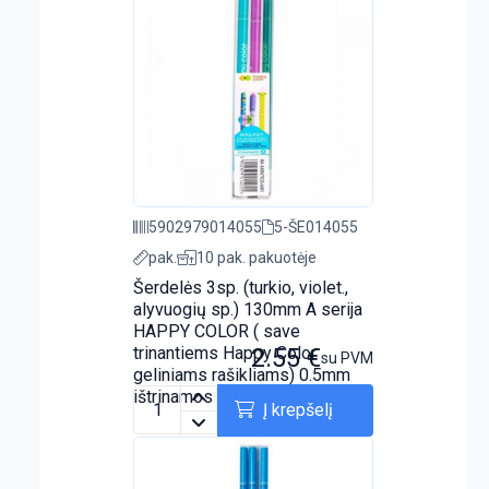
5902979014055
5-ŠE014055
pak.
10 pak. pakuotėje
Šerdelės 3sp. (turkio, violet.,
alyvuogių sp.) 130mm A serija
HAPPY COLOR ( save
trinantiems Happy Color
2.55
€
su PVM
geliniams rašikliams) 0.5mm
ištrinamos
Į krepšelį