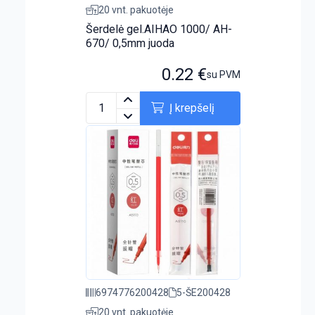
20 vnt. pakuotėje
Šerdelė gel.AIHAO 1000/ AH-
670/ 0,5mm juoda
0.22
€
su PVM
Į krepšelį
6974776200428
5-ŠE200428
20 vnt. pakuotėje