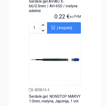
Šerdelė gel.AIHAO X-
66/0.5mm / AH-650 / mėlyna
adatinė
0.22
€
su PVM
Į krepšelį
5-ŠERB10-3
Šerdelė gel. NONSTOP MARVY
1.0mm, mėlyna, Japonija, 1 vnt.