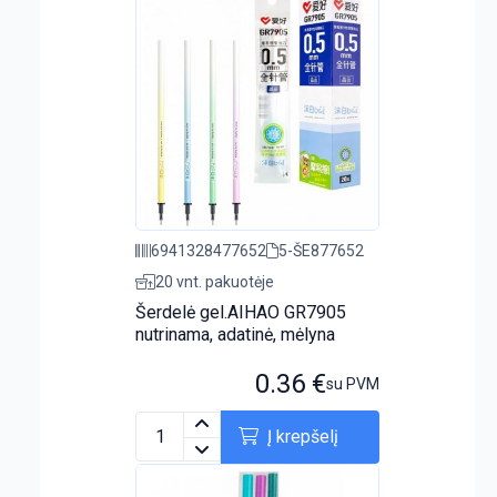
6941328477652
5-ŠE877652
20 vnt. pakuotėje
Šerdelė gel.AIHAO GR7905
nutrinama, adatinė, mėlyna
0.36
€
su PVM
Į krepšelį