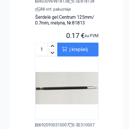
4030969818138
5-ŠE818138
48 vnt. pakuotėje
Šerdelė gel.Centrum 125mm/
0.7mm, mėlyna, Nr.81813
0.17
€
su PVM
Į krepšelį
6920930310007
5-ŠE310007