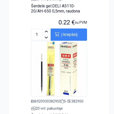
Šerdelė gel.DELI A5110-
20/AH-650 0,5mm, raudona
0.22
€
su PVM
Į krepšelį
6920930382950
5-ŠE382950
20 vnt. pakuotėje