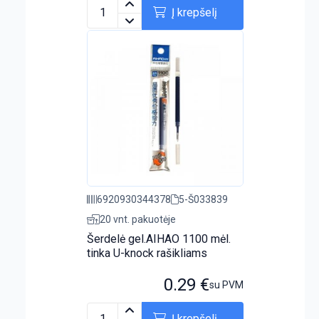
Į krepšelį
6920930344378
5-Š033839
20 vnt. pakuotėje
Šerdelė gel.AIHAO 1100 mėl.
tinka U-knock rašikliams
0.29
€
su PVM
Į krepšelį