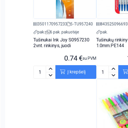
3501170957233
5-TU957240
843525096693
pak.
6 pak. pakuotėje
pak.
Tušinukai Ink Joy S0957230
Tušinukų rinkin
2vnt. rinkinys, juodi
1.0mm.PE144
0.74
€
su PVM
Į krepšelį