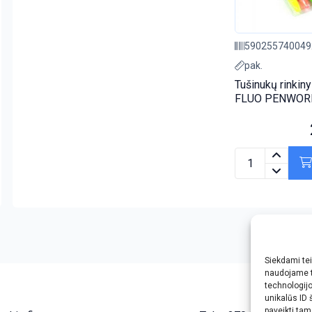
590255740049
pak.
Tušinukų rinkin
FLUO PENWOR
Siekdami teik
ophd.net
naudojame t
technologij
unikalūs ID 
paveikti tam 