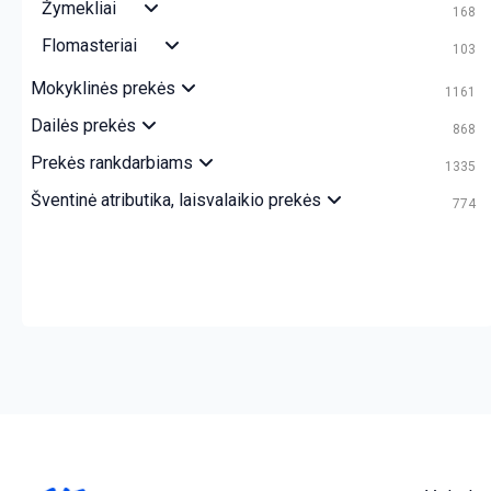
Žymekliai
168
Flomasteriai
103
Mokyklinės prekės
1161
Dailės prekės
868
Prekės rankdarbiams
1335
Šventinė atributika, laisvalaikio prekės
774
crazy bitch slapping her idiot slave.
https://chicasenred.me
sext