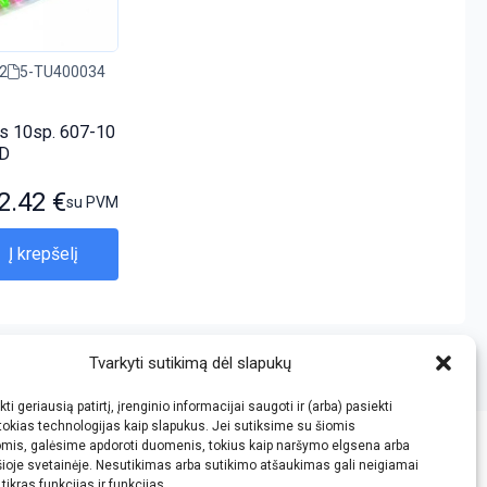
2
5-TU400034
ys 10sp. 607-10
D
2.42
€
su PVM
Į krepšelį
Tvarkyti sutikimą dėl slapukų
ti geriausią patirtį, įrenginio informacijai saugoti ir (arba) pasiekti
okias technologijas kaip slapukus. Jei sutiksime su šiomis
omis, galėsime apdoroti duomenis, tokius kaip naršymo elgsena arba
šioje svetainėje. Nesutikimas arba sutikimo atšaukimas gali neigiamai
tikras funkcijas ir funkcijas.