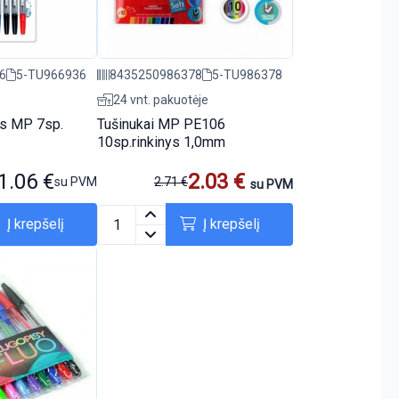
6
5-TU966936
8435250986378
5-TU986378
24 vnt. pakuotėje
ys MP 7sp.
Tušinukai MP PE106
10sp.rinkinys 1,0mm
1.06
€
2.03
€
su PVM
2.71
€
su PVM
Į krepšelį
Į krepšelį