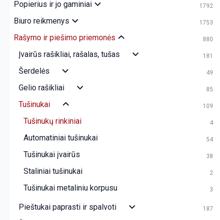
Popierius ir jo gaminiai
1792
Biuro reikmenys
1753
Rašymo ir piešimo priemonės
880
Įvairūs rašikliai, rašalas, tušas
181
Šerdelės
49
Gelio rašikliai
85
Tušinukai
109
Tušinukų rinkiniai
4
Automatiniai tušinukai
54
Tušinukai įvairūs
38
Staliniai tušinukai
2
Tušinukai metaliniu korpusu
3
Pieštukai paprasti ir spalvoti
187