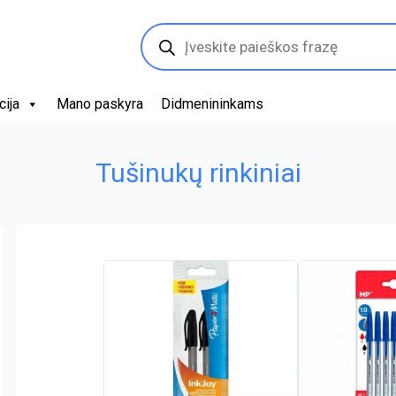
Products
search
cija
Mano paskyra
Didmenininkams
Tušinukų rinkiniai