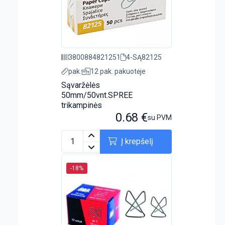
3800884821251
4-SĄ82125
pak.
12 pak. pakuotėje
Sąvaržėlės
50mm/50vnt.SPREE
trikampinės
0.68
€
su PVM
Į krepšelį
-18%