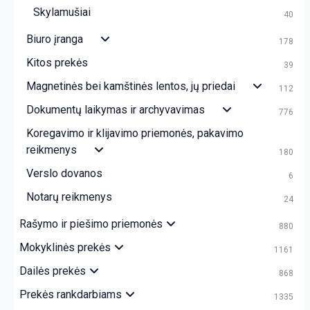
Skylamušiai
40
Biuro įranga
178
Kitos prekės
39
Magnetinės bei kamštinės lentos, jų priedai
112
Dokumentų laikymas ir archyvavimas
776
Koregavimo ir klijavimo priemonės, pakavimo
reikmenys
180
Verslo dovanos
6
Notarų reikmenys
24
Rašymo ir piešimo priemonės
880
Mokyklinės prekės
1161
Dailės prekės
868
Prekės rankdarbiams
1335