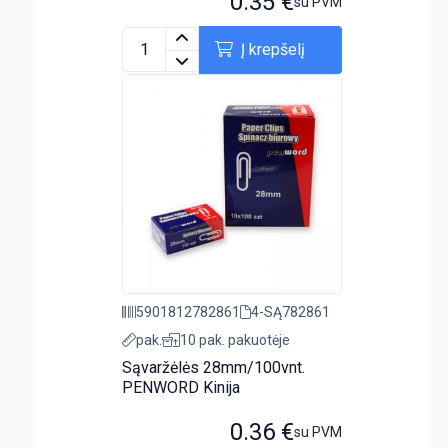
0.35
€
su PVM
Į krepšelį
5901812782861
4-SĄ782861
pak.
10 pak. pakuotėje
Sąvaržėlės 28mm/100vnt.
PENWORD Kinija
0.36
€
su PVM