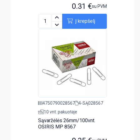
0.31
€
su PVM
Į krepšelį
4750790028567
4-SĄ028567
10 vnt. pakuotėje
Sąvaržėlės 26mm/100vnt.
OSIRIS MP 8567