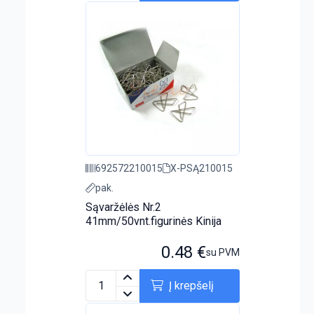
692572210015
X-PSĄ210015
pak.
Sąvaržėlės Nr.2
41mm/50vnt.figurinės Kinija
0.48
€
su PVM
Į krepšelį