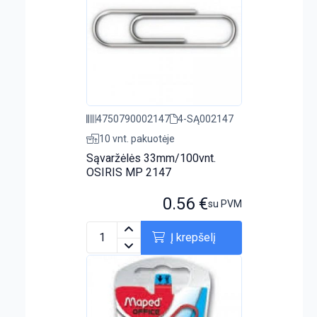
4750790002147
4-SĄ002147
10 vnt. pakuotėje
Sąvaržėlės 33mm/100vnt.
OSIRIS MP 2147
0.56
€
su PVM
Į krepšelį