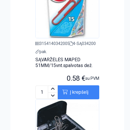
3154140342005
4-SĄ034200
pak.
SĄVARŽĖLĖS MAPED
51MM/15vnt.spalvotas dež.
0.58
€
su PVM
Į krepšelį