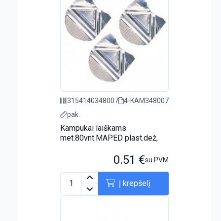
3154140348007
4-KAM348007
pak.
Kampukai laiškams
met.80vnt.MAPED plast.dež,
0.51
€
su PVM
Į krepšelį