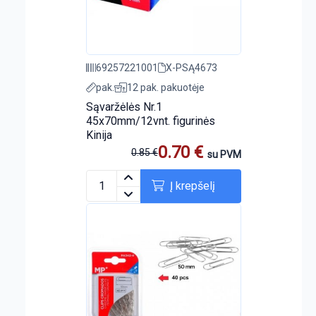
69257221001
X-PSĄ4673
pak.
12 pak. pakuotėje
Sąvaržėlės Nr.1
45x70mm/12vnt. figurinės
Kinija
0.70
€
0.85
€
su PVM
Į krepšelį