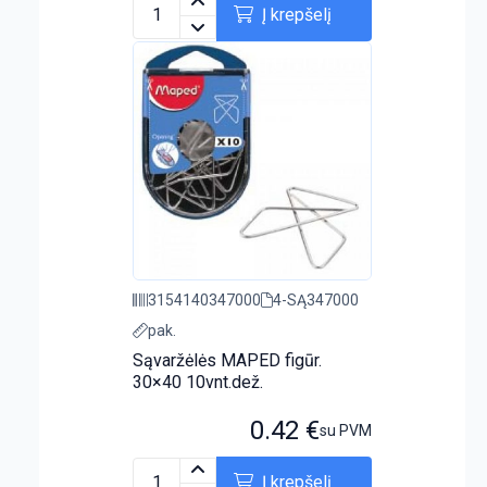
Į krepšelį
3154140347000
4-SĄ347000
pak.
Sąvaržėlės MAPED figūr.
30×40 10vnt.dež.
0.42
€
su PVM
Į krepšelį