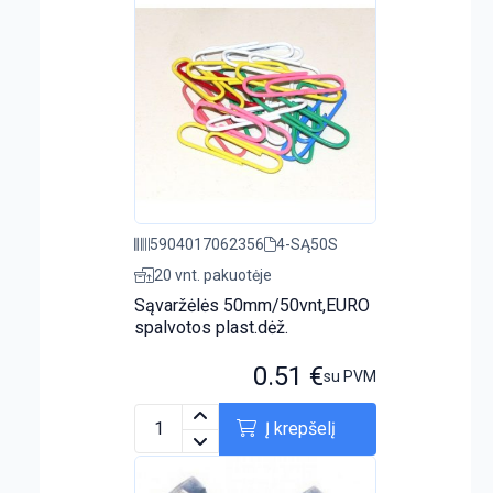
5904017062356
4-SĄ50S
20 vnt. pakuotėje
Sąvaržėlės 50mm/50vnt,EURO
spalvotos plast.dėž.
0.51
€
su PVM
Į krepšelį