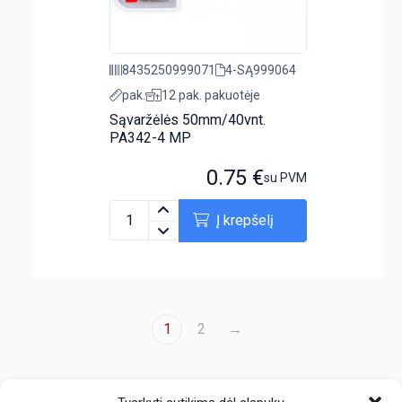
8435250999071
4-SĄ999064
pak.
12 pak. pakuotėje
Sąvaržėlės 50mm/40vnt.
PA342-4 MP
0.75
€
su PVM
Į krepšelį
1
2
→