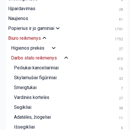
Išpardavimas
28
Naujienos
61
Popierius ir jo gaminiai
1791
Biuro reikmenys
1752
Higienos prekės
27
Darbo stalo reikmenys
415
Peiliukai kanceliariniai
15
Skylamušiai figūriniai
32
Smeigtukai
7
Vardinės kortelės
27
Segikliai
38
Adatėlės, žiogeliai
11
Išsegikliai
6