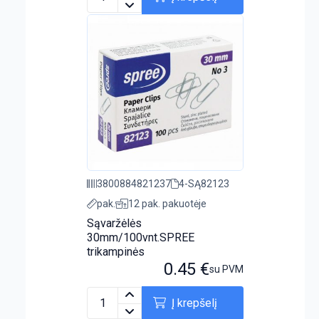
3800884821237
4-SĄ82123
pak.
12 pak. pakuotėje
Sąvaržėlės
30mm/100vnt.SPREE
trikampinės
0.45
€
su PVM
Į krepšelį