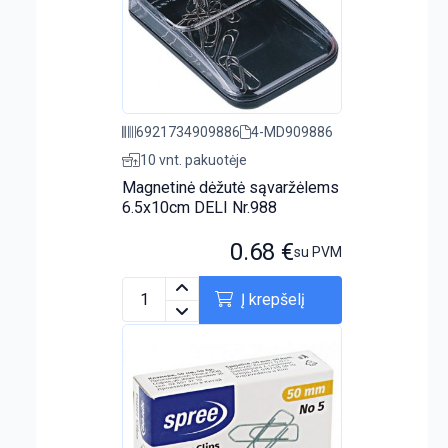
6921734909886
4-MD909886
10 vnt. pakuotėje
Magnetinė dėžutė sąvaržėlems
6.5x10cm DELI Nr.988
0.68
€
su PVM
Į krepšelį