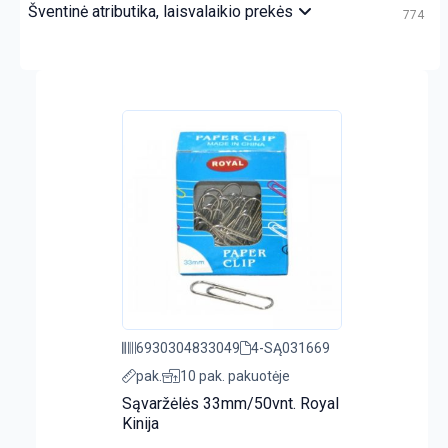
Šventinė atributika, laisvalaikio prekės
774
6930304833049
4-SĄ031669
pak.
10 pak. pakuotėje
Sąvaržėlės 33mm/50vnt. Royal
Kinija