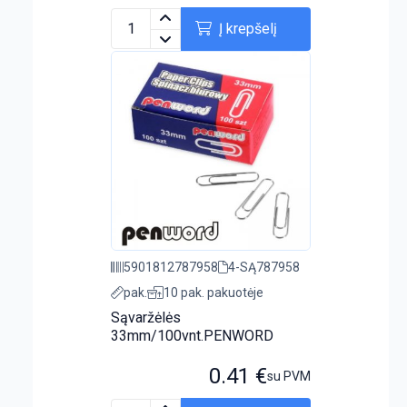
Į krepšelį
5901812787958
4-SĄ787958
pak.
10 pak. pakuotėje
Sąvaržėlės
33mm/100vnt.PENWORD
0.41
€
su PVM