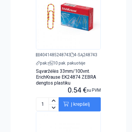
4041485248743
4-SĄ248743
pak.
10 pak. pakuotėje
Sąvaržėlės 33mm/100vnt.
ErichKrause EK24874 ZEBRA
dengtos plastiku
0.54
€
su PVM
Į krepšelį