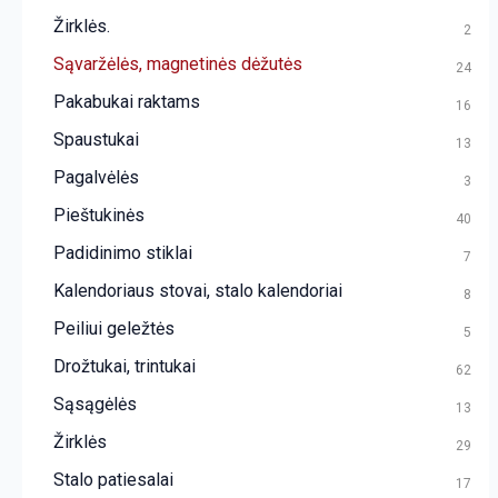
Žirklės.
2
Sąvaržėlės, magnetinės dėžutės
24
Pakabukai raktams
16
Spaustukai
13
Pagalvėlės
3
Pieštukinės
40
Padidinimo stiklai
7
Kalendoriaus stovai, stalo kalendoriai
8
Peiliui geležtės
5
Drožtukai, trintukai
62
Sąsągėlės
13
Žirklės
29
Stalo patiesalai
17