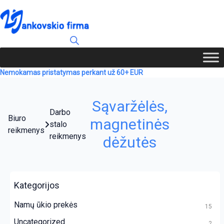
Nemokamas pristatymas perkant už 60+ EUR
Sąvaržėlės,
Darbo
Biuro
magnetinės
stalo
reikmenys
reikmenys
dėžutės
Kategorijos
Namų ūkio prekės
15
Uncategorized
2