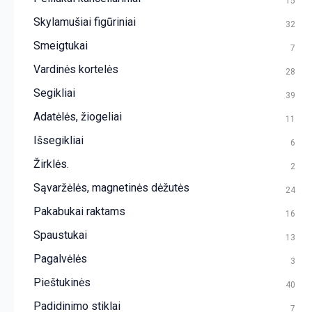
15
Skylamušiai figūriniai
32
Smeigtukai
7
Vardinės kortelės
28
Segikliai
39
Adatėlės, žiogeliai
11
Išsegikliai
6
Žirklės.
2
Sąvaržėlės, magnetinės dėžutės
24
Pakabukai raktams
16
Spaustukai
13
Pagalvėlės
3
Pieštukinės
40
Padidinimo stiklai
7