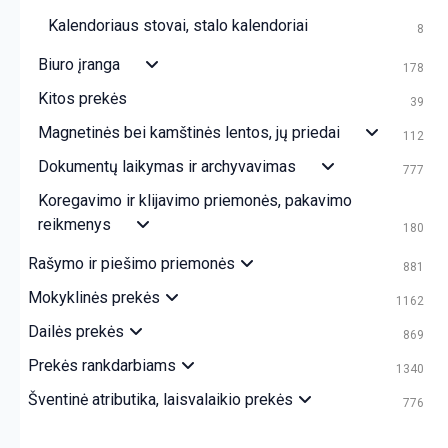
Kalendoriaus stovai, stalo kalendoriai
8
Biuro įranga
178
Kitos prekės
39
Magnetinės bei kamštinės lentos, jų priedai
112
Dokumentų laikymas ir archyvavimas
777
Koregavimo ir klijavimo priemonės, pakavimo
reikmenys
180
Rašymo ir piešimo priemonės
881
Mokyklinės prekės
1162
Dailės prekės
869
Prekės rankdarbiams
1340
Šventinė atributika, laisvalaikio prekės
776