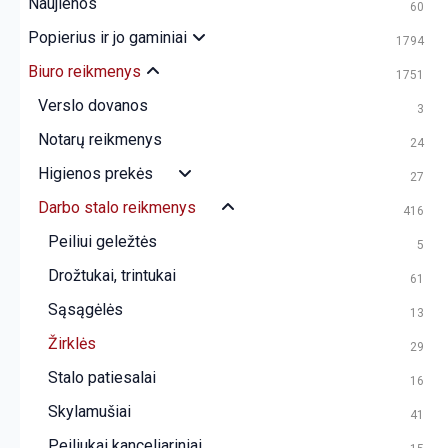
Naujienos
60
Popierius ir jo gaminiai
1794
Biuro reikmenys
1751
Verslo dovanos
3
Notarų reikmenys
24
Higienos prekės
27
Darbo stalo reikmenys
416
Peiliui geležtės
5
Drožtukai, trintukai
61
Sąsągėlės
13
Žirklės
29
Stalo patiesalai
16
Skylamušiai
41
Peiliukai kanceliariniai