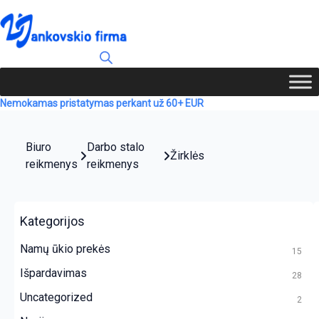
Nemokamas pristatymas perkant už 60+ EUR
Biuro
Darbo stalo
Žirklės
reikmenys
reikmenys
Kategorijos
Namų ūkio prekės
15
Išpardavimas
28
Uncategorized
2