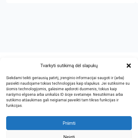
crazy bitch slapping her idiot slave.
https://chicasenred.me
sextophd.net
Tvarkyti sutikimą dėl slapukų
Siekdami teikti geriausią patirtį, įrenginio informacijai saugoti ir (arba)
V. Jankovskio firma
pasiekti naudojame tokias technologijas kaip slapukus. Jei sutiksime su
šiomis technologijomis, galėsime apdoroti duomenis, tokius kaip
Įmonės kodas: 123612573
naršymo elgsena arba unikalūs ID šioje svetainėje. Nesutikimas arba
PVM kodas: LT236125716
sutikimo atšaukimas gali neigiamai paveikti tam tikras funkcijas ir
El.paštas: info@jan.lt
funkcijas.
Tel.: +370 5 277 65 38
Kalvarijų g.143-43, Vilnius
Tel.: +370 5 247 21 45
Darbo laikas: I-V 8.30-17.30
Priimti
Tel.: +370 657 81065
Parko g.7, Naujoji Vilnia, KNYGYNAS
Faks.: +370 5 205 24 59
Darbo laikas: I-V 9.00-18.00
Neigti