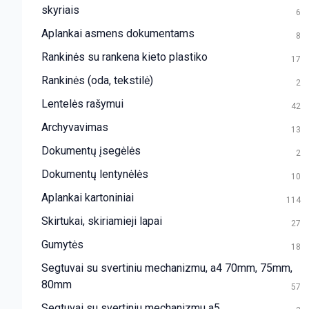
skyriais
6
Aplankai asmens dokumentams
8
Rankinės su rankena kieto plastiko
17
Rankinės (oda, tekstilė)
2
Lentelės rašymui
42
Archyvavimas
13
Dokumentų įsegėlės
2
Dokumentų lentynėlės
10
Aplankai kartoniniai
114
Skirtukai, skiriamieji lapai
27
Gumytės
18
Segtuvai su svertiniu mechanizmu, a4 70mm, 75mm,
80mm
57
Segtuvai su svertiniu mechanizmu a5