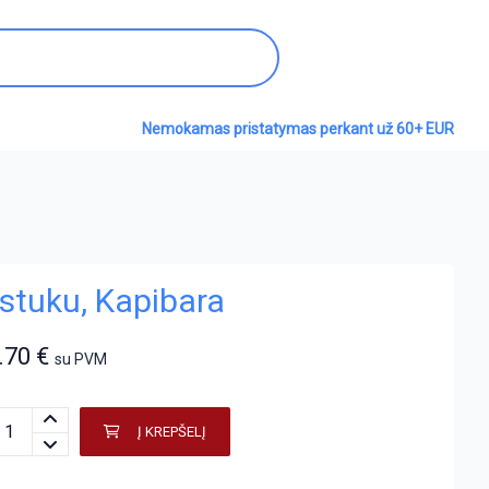
Nemokamas pristatymas perkant už 60+ EUR
stuku, Kapibara
.70
€
su PVM
Į KREPŠELĮ