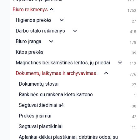
1791
Biuro reikmenys
1752
Higienos prekės
27
Darbo stalo reikmenys
415
Biuro įranga
178
Kitos prekės
39
Magnetinės bei kamštinės lentos, jų priedai
112
Dokumentų laikymas ir archyvavimas
776
Dokumentų stovai
27
Rankinės su rankena kieto kartono
1
Segtuvai žiediniai a4
30
Prekės įrišimui
42
Segtuvai plastikiniai
11
Aplankai-dėklai plastikiniai, dirbtinės odos; su