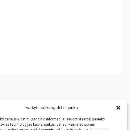
Tvarkyti sutikimą dėl slapukų
ti geriausią patirtį, įrenginio informacijai saugoti ir (arba) pasiekti
okias technologijas kaip slapukus. Jei sutiksime su šiomis
omis, galėsime apdoroti duomenis, tokius kaip naršymo elgsena arba