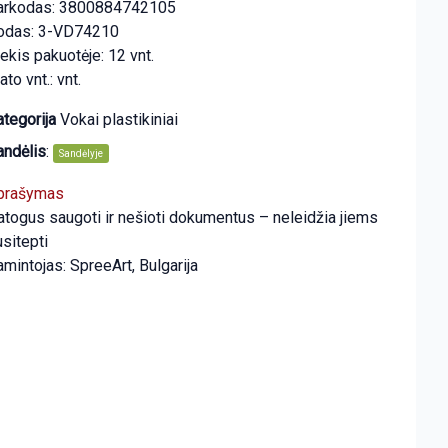
arkodas: 3800884742105
odas: 3-VD74210
ekis pakuotėje: 12 vnt.
to vnt.: vnt.
tegorija
Vokai plastikiniai
andėlis
:
Sandėlyje
prašymas
atogus saugoti ir nešioti dokumentus – neleidžia jiems
sitepti
mintojas: SpreeArt, Bulgarija