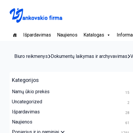
Išpardavimas
Naujienos
Katalogas
Informa
Biuro reikmenys
Dokumentų laikymas ir archyvavimas
V
Kategorijos
Namų ūkio prekės
15
Uncategorized
2
Išpardavimas
28
Naujienos
61
Popierius ir jo gaminiai