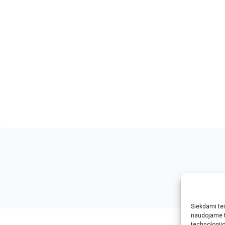
Siekdami teik
ophd.net
naudojame t
technologij