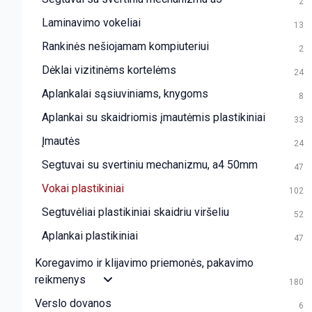
2
Laminavimo vokeliai
13
Rankinės nešiojamam kompiuteriui
2
Dėklai vizitinėms kortelėms
24
Aplankalai sąsiuviniams, knygoms
8
Aplankai su skaidriomis įmautėmis plastikiniai
33
Įmautės
24
Segtuvai su svertiniu mechanizmu, a4 50mm
47
Vokai plastikiniai
102
Segtuvėliai plastikiniai skaidriu viršeliu
52
Aplankai plastikiniai
47
Koregavimo ir klijavimo priemonės, pakavimo
reikmenys
180
Verslo dovanos
6