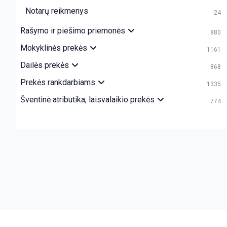
Notarų reikmenys
24
Rašymo ir piešimo priemonės
880
Mokyklinės prekės
1161
Dailės prekės
868
Prekės rankdarbiams
1335
Šventinė atributika, laisvalaikio prekės
774
crazy bitch slapping her idiot slave.
https://chicasenred.me
sext