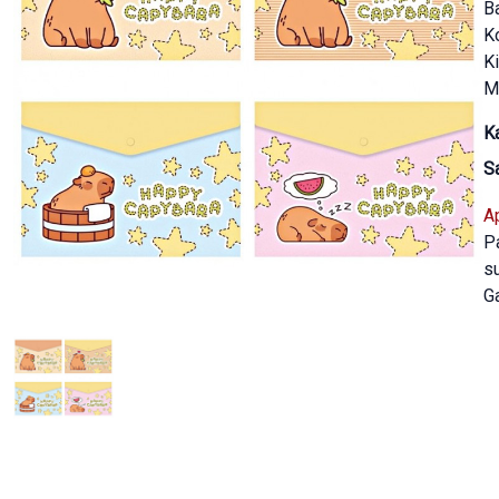
B
K
Ki
Ma
Ka
S
A
P
su
Ga