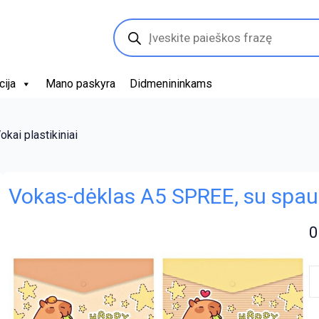
Products
search
cija
Mano paskyra
Didmenininkams
okai plastikiniai
Vokas-dėklas A5 SPREE, su spau
0