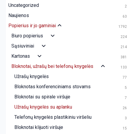
Uncategorized
2
Naujienos
63
Popierius ir jo gaminiai
1792
Biuro popierius
224
Sąsiuviniai
214
Kartonas
381
Bloknotai, užrašų bei telefonų knygelės
133
Užrašų knygelės
77
Bloknotas konferenciniams stovams
5
Bloknotai su spirale viršuje
7
Užrašų knygelės su aplanku
26
Telefonų knygelės plastikiniu viršeliu
3
Bloknotai klijuoti viršuje
15