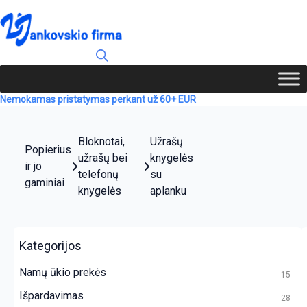
Nemokamas pristatymas perkant už 60+ EUR
Bloknotai,
Užrašų
Popierius
užrašų bei
knygelės
ir jo
telefonų
su
gaminiai
knygelės
aplanku
Kategorijos
Namų ūkio prekės
15
Išpardavimas
28