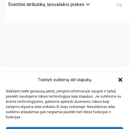
Šventinė atributika, laisvalaikio prekės
775
crazy bitch slapping her idiot slave.
https://chicasenred.me
sextophd.net
Tvarkyti sutikimą dėl slapukų
Siekdami teikti geriausią patirtį, įrenginio informacijai saugoti ir (arba)
V. Jankovskio firma
pasiekti naudojame tokias technologijas kaip slapukus. Jei sutiksime su
šiomis technologijomis, galėsime apdoroti duomenis, tokius kaip
Įmonės kodas: 123612573
naršymo elgsena arba unikalūs ID šioje svetainėje. Nesutikimas arba
PVM kodas: LT236125716
sutikimo atšaukimas gali neigiamai paveikti tam tikras funkcijas ir
El.paštas: info@jan.lt
funkcijas.
Tel.: +370 5 277 65 38
Kalvarijų g.143-43, Vilnius