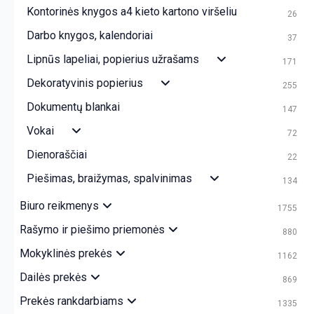
Kontorinės knygos a4 kieto kartono viršeliu
26
Darbo knygos, kalendoriai
37
Lipnūs lapeliai, popierius užrašams
171
Dekoratyvinis popierius
255
Dokumentų blankai
147
Vokai
72
Dienoraščiai
22
Piešimas, braižymas, spalvinimas
134
Biuro reikmenys
1755
Rašymo ir piešimo priemonės
880
Mokyklinės prekės
1162
Dailės prekės
869
Prekės rankdarbiams
1335