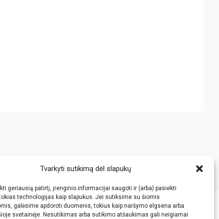
Tvarkyti sutikimą dėl slapukų
ti geriausią patirtį, įrenginio informacijai saugoti ir (arba) pasiekti
okias technologijas kaip slapukus. Jei sutiksime su šiomis
omis, galėsime apdoroti duomenis, tokius kaip naršymo elgsena arba
šioje svetainėje. Nesutikimas arba sutikimo atšaukimas gali neigiamai