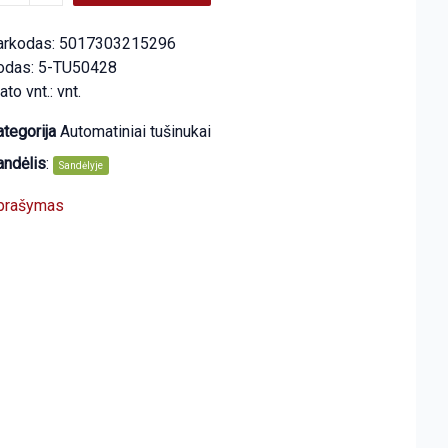
arkodas: 5017303215296
odas: 5-TU50428
to vnt.: vnt.
tegorija
Automatiniai tušinukai
andėlis
:
Sandėlyje
prašymas