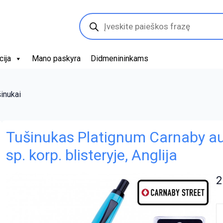
Products
search
cija
Mano paskyra
Didmenininkams
šinukai
Tušinukas Platignum Carnaby aut
sp. korp. blisteryje, Anglija
2