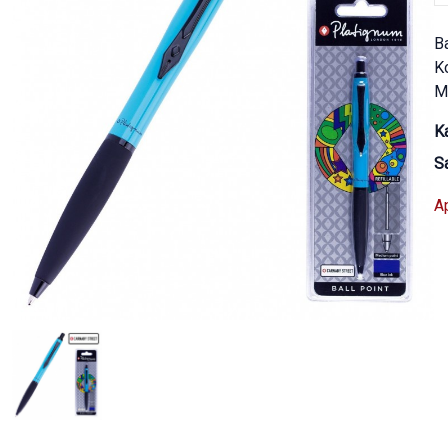
B
K
Ma
Ka
S
A