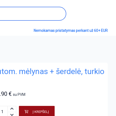
Nemokamas pristatymas perkant už 60+ EUR
om. mėlynas + šerdelė, turkio
.90
€
su PVM
Į KREPŠELĮ