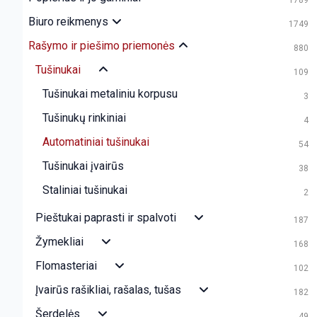
1789
Biuro reikmenys
1749
Rašymo ir piešimo priemonės
880
Tušinukai
109
Tušinukai metaliniu korpusu
3
Tušinukų rinkiniai
4
Automatiniai tušinukai
54
Tušinukai įvairūs
38
Staliniai tušinukai
2
Pieštukai paprasti ir spalvoti
187
Žymekliai
168
Flomasteriai
102
Įvairūs rašikliai, rašalas, tušas
182
Šerdelės
49