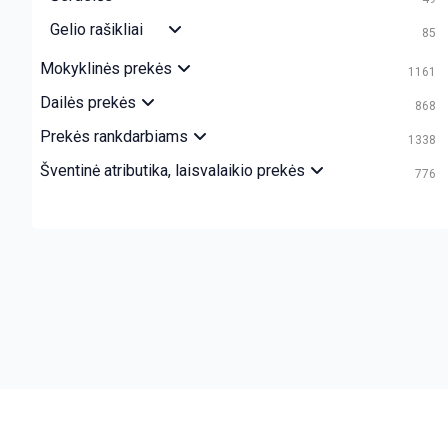
Gelio rašikliai
85
Mokyklinės prekės
1161
Dailės prekės
868
Prekės rankdarbiams
1338
Šventinė atributika, laisvalaikio prekės
776
crazy bitch slapping her idiot slave.
https://chicasenred.me
sext