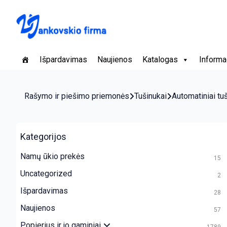
Išpardavimas
Naujienos
Katalogas
Informa
Rašymo ir piešimo priemonės
Tušinukai
Automatiniai tu
Kategorijos
Namų ūkio prekės
15
Uncategorized
2
Išpardavimas
28
Naujienos
57
Popierius ir jo gaminiai