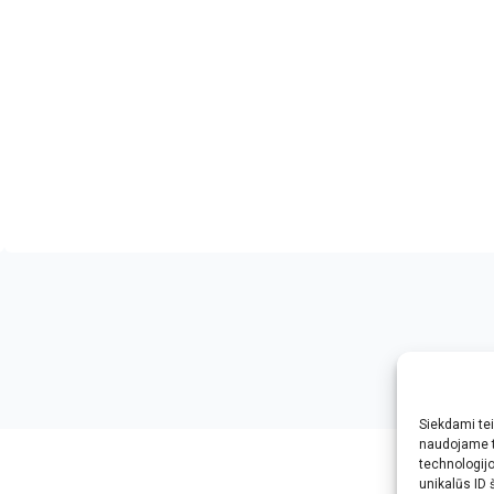
Siekdami teik
ophd.net
naudojame t
technologij
unikalūs ID 