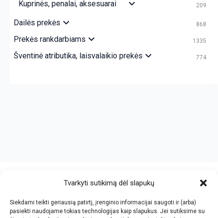
Kuprinės, penalai, aksesuarai
209
Dailės prekės
868
Prekės rankdarbiams
1335
Šventinė atributika, laisvalaikio prekės
774
crazy bitch slapping her idiot slave.
https://chicasenred.me
sextophd.net
Tvarkyti sutikimą dėl slapukų
Siekdami teikti geriausią patirtį, įrenginio informacijai saugoti ir (arba)
V. Jankovskio firma
pasiekti naudojame tokias technologijas kaip slapukus. Jei sutiksime su