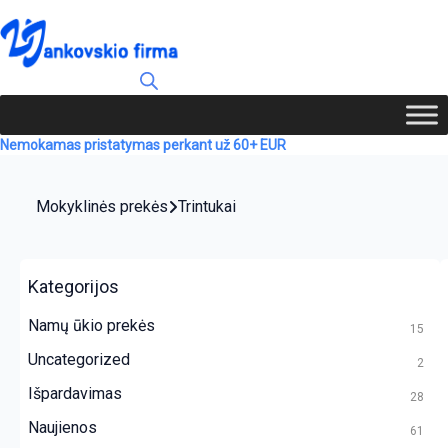
Nemokamas pristatymas perkant už 60+ EUR
Mokyklinės prekės
Trintukai
Kategorijos
Namų ūkio prekės
15
Uncategorized
2
Išpardavimas
28
Naujienos
61