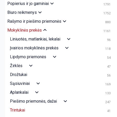
Popierius ir jo gaminiai
1791
Biuro reikmenys
1752
Rašymo ir piešimo priemonės
880
Mokyklinės prekės
1161
Liniuotės, matlankiai, lekalai
96
Įvairios mokyklinės prekės
118
Lipdymo priemonės
54
Žirklės
47
Drožtukai
56
Sąsiuviniai
169
Aplankalai
133
Piešimo priemonės, dažai
247
Trintukai
41