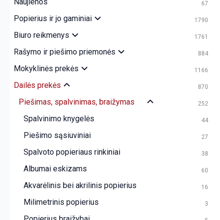
Naujienos
67
Popierius ir jo gaminiai
1790
Biuro reikmenys
1761
Rašymo ir piešimo priemonės
884
Mokyklinės prekės
1166
Dailės prekės
870
Piešimas, spalvinimas, braižymas
252
Spalvinimo knygelės
44
Piešimo sąsiuviniai
27
Spalvoto popieriaus rinkiniai
38
Albumai eskizams
60
Akvarėlinis bei akrilinis popierius
16
Milimetrinis popierius
3
Popierius braižybai