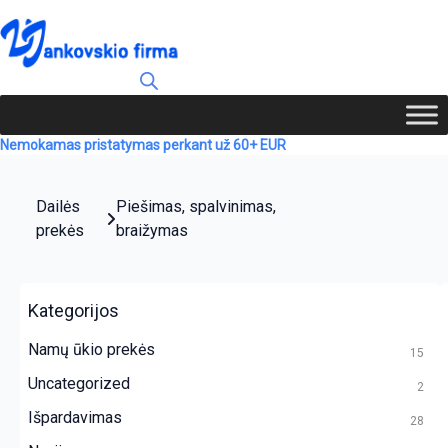
Nemokamas pristatymas perkant už 60+ EUR
Dailės
Piešimas, spalvinimas,
prekės
braižymas
Kategorijos
Namų ūkio prekės
15
Uncategorized
2
Išpardavimas
28