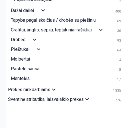
5
Dažai dailei
400
Tapyba pagal skaičius / drobės su piešiniu
69
Grafitai, anglis, sepija, teptukiniai rašikliai
30
Drobės
93
Pieštukai
64
Molbertai
14
Pastelė sausa
5
Mentelės
17
Prekės rankdarbiams
1335
Šventinė atributika, laisvalaikio prekės
776