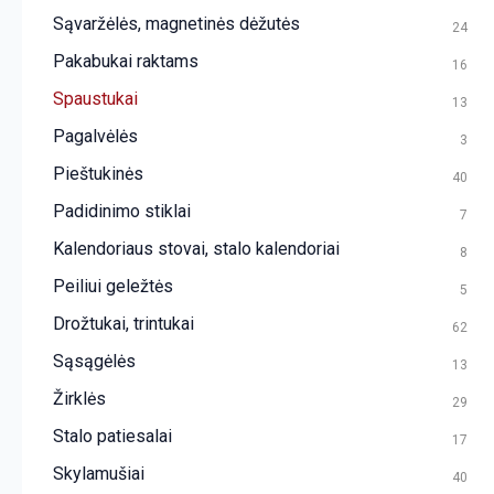
Sąvaržėlės, magnetinės dėžutės
24
Pakabukai raktams
16
Spaustukai
13
Pagalvėlės
3
Pieštukinės
40
Padidinimo stiklai
7
Kalendoriaus stovai, stalo kalendoriai
8
Peiliui geležtės
5
Drožtukai, trintukai
62
Sąsągėlės
13
Žirklės
29
Stalo patiesalai
17
Skylamušiai
40