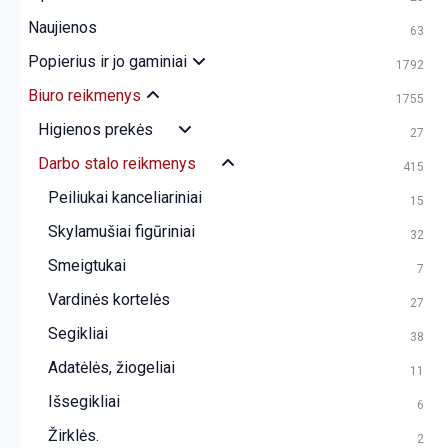
Naujienos
63
Popierius ir jo gaminiai
1792
Biuro reikmenys
1755
Higienos prekės
27
Darbo stalo reikmenys
415
Peiliukai kanceliariniai
15
Skylamušiai figūriniai
32
Smeigtukai
7
Vardinės kortelės
27
Segikliai
38
Adatėlės, žiogeliai
11
Išsegikliai
6
Žirklės.
2