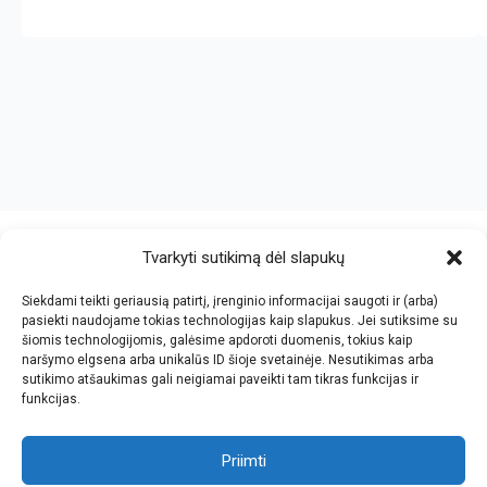
crazy bitch slapping her idiot slave.
https://chicasenred.me
sextophd.net
Tvarkyti sutikimą dėl slapukų
Siekdami teikti geriausią patirtį, įrenginio informacijai saugoti ir (arba)
V. Jankovskio firma
pasiekti naudojame tokias technologijas kaip slapukus. Jei sutiksime su
šiomis technologijomis, galėsime apdoroti duomenis, tokius kaip
Įmonės kodas: 123612573
naršymo elgsena arba unikalūs ID šioje svetainėje. Nesutikimas arba
PVM kodas: LT236125716
sutikimo atšaukimas gali neigiamai paveikti tam tikras funkcijas ir
El.paštas: info@jan.lt
funkcijas.
Tel.: +370 5 277 65 38
Kalvarijų g.143-43, Vilnius
Tel.: +370 5 247 21 45
Darbo laikas: I-V 8.30-17.30
Priimti
Tel.: +370 657 81065
Parko g.7, Naujoji Vilnia, KNYGYNAS