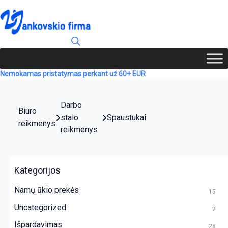
Nemokamas pristatymas perkant už 60+ EUR
Darbo
Biuro
stalo
Spaustukai
reikmenys
reikmenys
Kategorijos
Namų ūkio prekės
15
Uncategorized
2
Išpardavimas
28