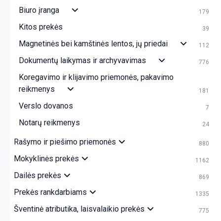
Biuro įranga
179
Kitos prekės
39
Magnetinės bei kamštinės lentos, jų priedai
112
Dokumentų laikymas ir archyvavimas
776
Koregavimo ir klijavimo priemonės, pakavimo
reikmenys
181
Verslo dovanos
7
Notarų reikmenys
24
Rašymo ir piešimo priemonės
880
Mokyklinės prekės
1162
Dailės prekės
869
Prekės rankdarbiams
1335
Šventinė atributika, laisvalaikio prekės
775