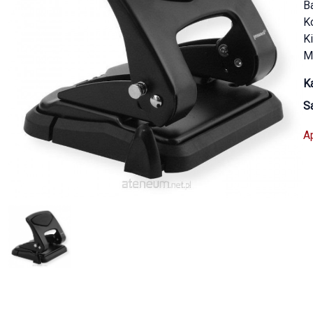
B
K
Ki
Ma
Ka
S
A