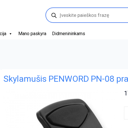
Products
search
cija
Mano paskyra
Didmenininkams
Skylamušis PENWORD PN-08 pra
1