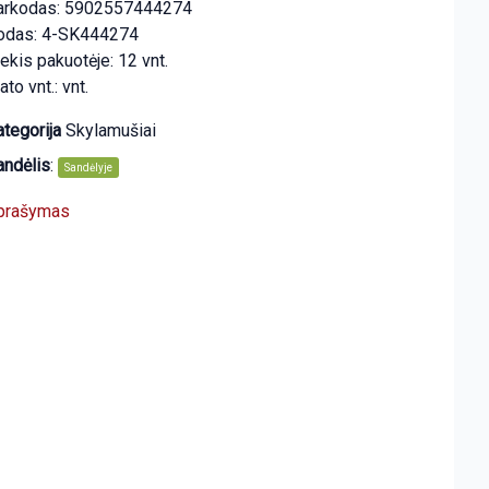
arkodas: 5902557444274
odas: 4-SK444274
ekis pakuotėje: 12 vnt.
to vnt.: vnt.
tegorija
Skylamušiai
andėlis
:
Sandėlyje
prašymas