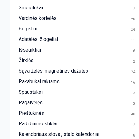
Smeigtukai
7
Vardinės kortelės
28
Segikliai
39
Adatėlės, žiogeliai
11
Išsegikliai
6
Žirklės.
2
Sąvaržėlės, magnetinės dėžutės
24
Pakabukai raktams
16
Spaustukai
13
Pagalvėlės
3
Pieštukinės
40
Padidinimo stiklai
7
Kalendoriaus stovai, stalo kalendoriai
8