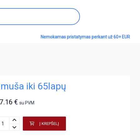
Nemokamas pristatymas perkant už 60+ EUR
muša iki 65lapų
7.16
€
su PVM
Į KREPŠELĮ