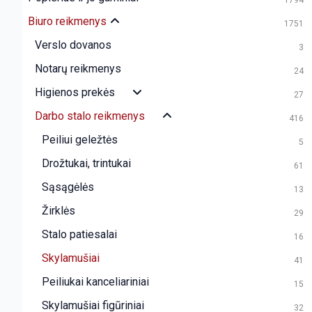
1794
Biuro reikmenys
1751
Verslo dovanos
3
Notarų reikmenys
24
Higienos prekės
27
Darbo stalo reikmenys
416
Peiliui geležtės
5
Drožtukai, trintukai
61
Sąsągėlės
13
Žirklės
29
Stalo patiesalai
16
Skylamušiai
41
Peiliukai kanceliariniai
15
Skylamušiai figūriniai
32