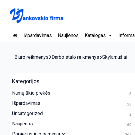
Išpardavimas
Naujienos
Katalogas
Informa
Biuro reikmenys
Darbo stalo reikmenys
Skylamušiai
Kategorijos
Namų ūkio prekės
15
Išpardavimas
28
Uncategorized
2
Naujienos
60
Popierius ir jo gaminiai