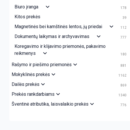
Biuro įranga
178
Kitos prekės
39
Magnetinės bei kamštinės lentos, jų priedai
112
Dokumentų laikymas ir archyvavimas
777
Koregavimo ir klijavimo priemonės, pakavimo
reikmenys
180
Rašymo ir piešimo priemonės
881
Mokyklinės prekės
1162
Dailės prekės
869
Prekės rankdarbiams
1340
Šventinė atributika, laisvalaikio prekės
776