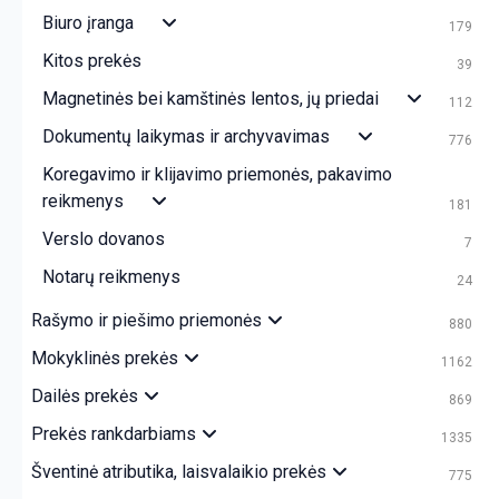
Biuro įranga
179
Kitos prekės
39
Magnetinės bei kamštinės lentos, jų priedai
112
Dokumentų laikymas ir archyvavimas
776
Koregavimo ir klijavimo priemonės, pakavimo
reikmenys
181
Verslo dovanos
7
Notarų reikmenys
24
Rašymo ir piešimo priemonės
880
Mokyklinės prekės
1162
Dailės prekės
869
Prekės rankdarbiams
1335
Šventinė atributika, laisvalaikio prekės
775