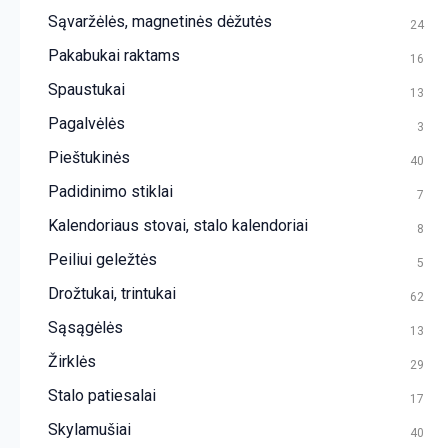
Sąvaržėlės, magnetinės dėžutės
24
Pakabukai raktams
16
Spaustukai
13
Pagalvėlės
3
Pieštukinės
40
Padidinimo stiklai
7
Kalendoriaus stovai, stalo kalendoriai
8
Peiliui geležtės
5
Drožtukai, trintukai
62
Sąsągėlės
13
Žirklės
29
Stalo patiesalai
17
Skylamušiai
40