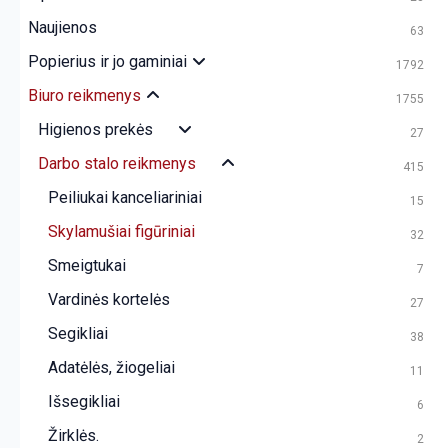
Naujienos
63
Popierius ir jo gaminiai
1792
Biuro reikmenys
1755
Higienos prekės
27
Darbo stalo reikmenys
415
Peiliukai kanceliariniai
15
Skylamušiai figūriniai
32
Smeigtukai
7
Vardinės kortelės
27
Segikliai
38
Adatėlės, žiogeliai
11
Išsegikliai
6
Žirklės.
2