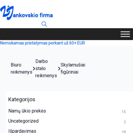
Nemokamas pristatymas perkant už 60+ EUR
Darbo
Biuro
Skylamušiai
stalo
reikmenys
figūriniai
reikmenys
Kategorijos
Namų ūkio prekės
15
Uncategorized
2
Išpardavimas
28