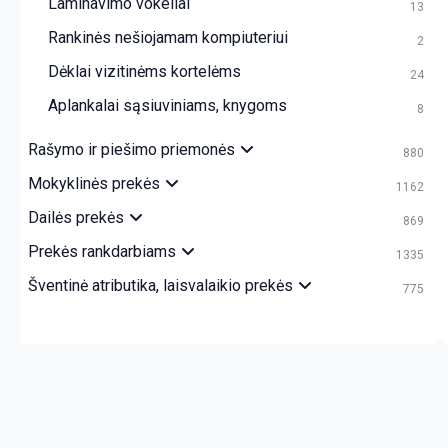
Laminavimo vokeliai
13
Rankinės nešiojamam kompiuteriui
2
Dėklai vizitinėms kortelėms
24
Aplankalai sąsiuviniams, knygoms
8
Rašymo ir piešimo priemonės
880
Mokyklinės prekės
1162
Dailės prekės
869
Prekės rankdarbiams
1335
Šventinė atributika, laisvalaikio prekės
775