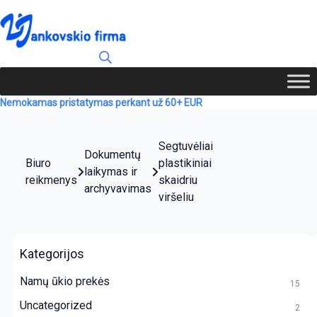
Nemokamas pristatymas perkant už 60+ EUR
Segtuvėliai
Dokumentų
Biuro
plastikiniai
laikymas ir
reikmenys
skaidriu
archyvavimas
viršeliu
Kategorijos
Namų ūkio prekės
15
Uncategorized
2