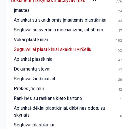
Dokumentų laikymas ir archyvavimas
776
Įmautės
24
Aplankai su skaidriomis įmautėmis plastikiniai
33
Segtuvai su svertiniu mechanizmu, a4 50mm
47
Vokai plastikiniai
102
Segtuvėliai plastikiniai skaidriu viršeliu
52
Aplankai plastikiniai
47
Dokumentų stovai
27
Segtuvai žiediniai a4
30
Prekės įrišimui
42
Rankinės su rankena kieto kartono
1
Aplankai-dėklai plastikiniai, dirbtinės odos; su
skyriais
6
Segtuvai plastikiniai
11