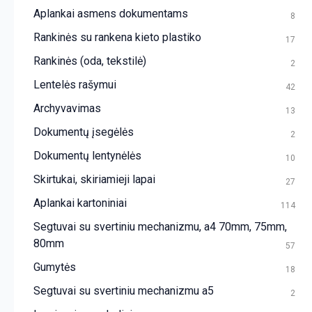
Aplankai asmens dokumentams
8
Rankinės su rankena kieto plastiko
17
Rankinės (oda, tekstilė)
2
Lentelės rašymui
42
Archyvavimas
13
Dokumentų įsegėlės
2
Dokumentų lentynėlės
10
Skirtukai, skiriamieji lapai
27
Aplankai kartoniniai
114
Segtuvai su svertiniu mechanizmu, a4 70mm, 75mm,
80mm
57
Gumytės
18
Segtuvai su svertiniu mechanizmu a5
2