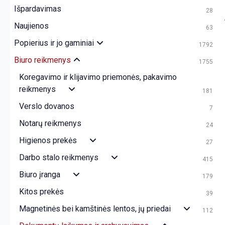
Išpardavimas
28
Naujienos
63
Popierius ir jo gaminiai
1792
Biuro reikmenys
1755
Koregavimo ir klijavimo priemonės, pakavimo
reikmenys
181
Verslo dovanos
7
Notarų reikmenys
24
Higienos prekės
27
Darbo stalo reikmenys
415
Biuro įranga
179
Kitos prekės
39
Magnetinės bei kamštinės lentos, jų priedai
112