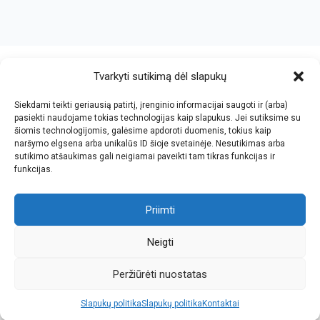
crazy bitch slapping her idiot slave.
https://chicasenred.me
sextophd.net
Tvarkyti sutikimą dėl slapukų
Siekdami teikti geriausią patirtį, įrenginio informacijai saugoti ir (arba)
V. Jankovskio firma
pasiekti naudojame tokias technologijas kaip slapukus. Jei sutiksime su
šiomis technologijomis, galėsime apdoroti duomenis, tokius kaip
Įmonės kodas: 123612573
naršymo elgsena arba unikalūs ID šioje svetainėje. Nesutikimas arba
PVM kodas: LT236125716
sutikimo atšaukimas gali neigiamai paveikti tam tikras funkcijas ir
El.paštas: info@jan.lt
funkcijas.
Tel.: +370 5 277 65 38
Kalvarijų g.143-43, Vilnius
Tel.: +370 5 247 21 45
Darbo laikas: I-V 8.30-17.30
Priimti
Tel.: +370 657 81065
Parko g.7, Naujoji Vilnia, KNYGYNAS
Faks.: +370 5 205 24 59
Darbo laikas: I-V 9.00-18.00
Neigti
Peržiūrėti nuostatas
Slapukų politika
Slapukų politika
Kontaktai