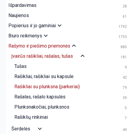
Išpardavimas
28
Naujienos
61
Popierius ir jo gaminiai
1792
Biuro reikmenys
1753
Rašymo ir piešimo priemonės
880
Įvairūs rašikliai, rašalas, tušas
181
Tušas
9
Rašikliai, rašikliai su kapsule
42
Rašikliai su plunksna (parkeriai)
79
Rašalas, rašalo kapsulės
39
Plunksnakočiai, plunksnos
5
Rašiklių rinkiniai
7
Šerdelės
49