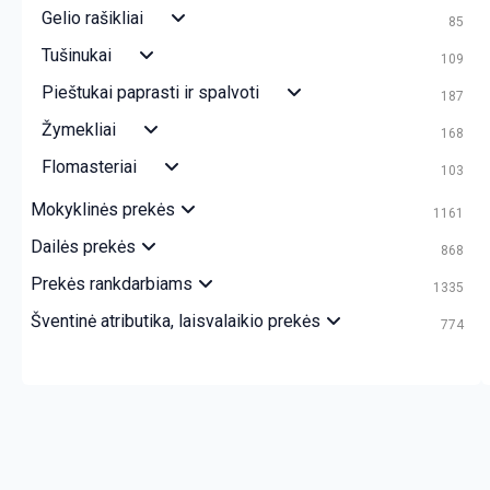
Gelio rašikliai
85
Tušinukai
109
Pieštukai paprasti ir spalvoti
187
Žymekliai
168
Flomasteriai
103
Mokyklinės prekės
1161
Dailės prekės
868
Prekės rankdarbiams
1335
Šventinė atributika, laisvalaikio prekės
774