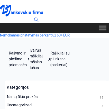
Nemokamas pristatymas perkant už 60+ EUR
Įvairūs
Rašymo ir
Rašikliai su
rašikliai,
piešimo
plunksna
rašalas,
priemonės
(parkeriai)
tušas
Kategorijos
Namų ūkio prekės
15
Uncategorized
2