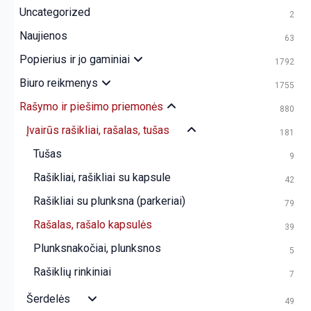
Uncategorized
2
Naujienos
63
Popierius ir jo gaminiai
1792
Biuro reikmenys
1755
Rašymo ir piešimo priemonės
880
Įvairūs rašikliai, rašalas, tušas
181
Tušas
9
Rašikliai, rašikliai su kapsule
42
Rašikliai su plunksna (parkeriai)
79
Rašalas, rašalo kapsulės
39
Plunksnakočiai, plunksnos
5
Rašiklių rinkiniai
7
Šerdelės
49