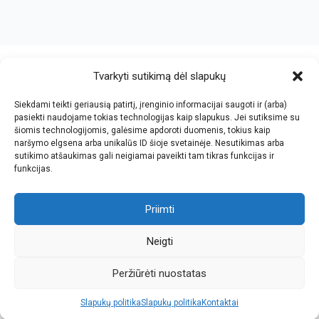
crazy bitch slapping her idiot slave.
https://chicasenred.me
sextophd.net
Tvarkyti sutikimą dėl slapukų
Siekdami teikti geriausią patirtį, įrenginio informacijai saugoti ir (arba)
V. Jankovskio firma
pasiekti naudojame tokias technologijas kaip slapukus. Jei sutiksime su
šiomis technologijomis, galėsime apdoroti duomenis, tokius kaip
Įmonės kodas: 123612573
naršymo elgsena arba unikalūs ID šioje svetainėje. Nesutikimas arba
PVM kodas: LT236125716
sutikimo atšaukimas gali neigiamai paveikti tam tikras funkcijas ir
El.paštas: info@jan.lt
funkcijas.
Tel.: +370 5 277 65 38
Kalvarijų g.143-43, Vilnius
Tel.: +370 5 247 21 45
Darbo laikas: I-V 8.30-17.30
Priimti
Tel.: +370 657 81065
Parko g.7, Naujoji Vilnia, KNYGYNAS
Faks.: +370 5 205 24 59
Darbo laikas: I-V 9.00-18.00
Neigti
Peržiūrėti nuostatas
Slapukų politika
Slapukų politika
Kontaktai