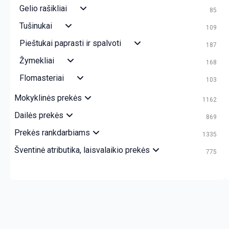
Gelio rašikliai
85
Tušinukai
109
Pieštukai paprasti ir spalvoti
187
Žymekliai
168
Flomasteriai
103
Mokyklinės prekės
1162
Dailės prekės
869
Prekės rankdarbiams
1335
Šventinė atributika, laisvalaikio prekės
775