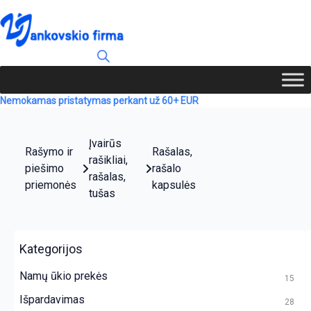
Nemokamas pristatymas perkant už 60+ EUR
Įvairūs
Rašymo ir
Rašalas,
rašikliai,
piešimo
rašalo
rašalas,
priemonės
kapsulės
tušas
Kategorijos
Namų ūkio prekės
15
Išpardavimas
28