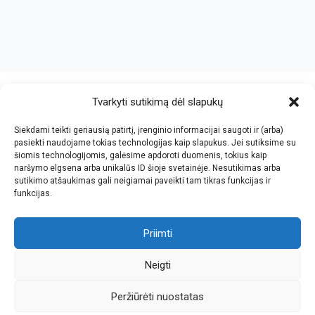
crazy bitch slapping her idiot slave.
https://chicasenred.me
sextophd.net
Tvarkyti sutikimą dėl slapukų
Siekdami teikti geriausią patirtį, įrenginio informacijai saugoti ir (arba)
V. Jankovskio firma
pasiekti naudojame tokias technologijas kaip slapukus. Jei sutiksime su
šiomis technologijomis, galėsime apdoroti duomenis, tokius kaip
Įmonės kodas: 123612573
naršymo elgsena arba unikalūs ID šioje svetainėje. Nesutikimas arba
PVM kodas: LT236125716
sutikimo atšaukimas gali neigiamai paveikti tam tikras funkcijas ir
El.paštas: info@jan.lt
funkcijas.
Tel.: +370 5 277 65 38
Kalvarijų g.143-43, Vilnius
Tel.: +370 5 247 21 45
Darbo laikas: I-V 8.30-17.30
Priimti
Tel.: +370 657 81065
Parko g.7, Naujoji Vilnia, KNYGYNAS
Faks.: +370 5 205 24 59
Darbo laikas: I-V 9.00-18.00
Neigti
Peržiūrėti nuostatas