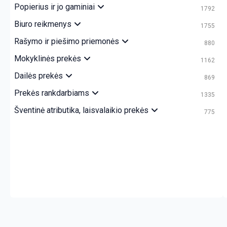
Popierius ir jo gaminiai
1792
Biuro reikmenys
1755
Rašymo ir piešimo priemonės
880
Mokyklinės prekės
1162
Dailės prekės
869
Prekės rankdarbiams
1335
Šventinė atributika, laisvalaikio prekės
775