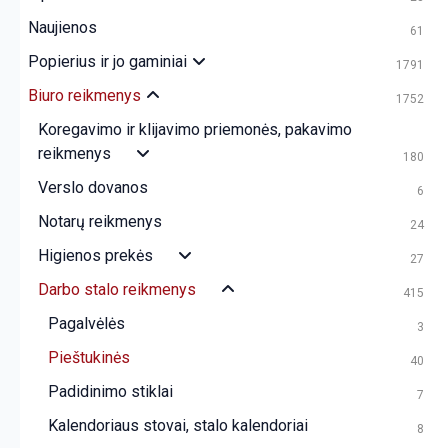
Naujienos
61
Popierius ir jo gaminiai
1791
Biuro reikmenys
1752
Koregavimo ir klijavimo priemonės, pakavimo
reikmenys
180
Verslo dovanos
6
Notarų reikmenys
24
Higienos prekės
27
Darbo stalo reikmenys
415
Pagalvėlės
3
Pieštukinės
40
Padidinimo stiklai
7
Kalendoriaus stovai, stalo kalendoriai
8