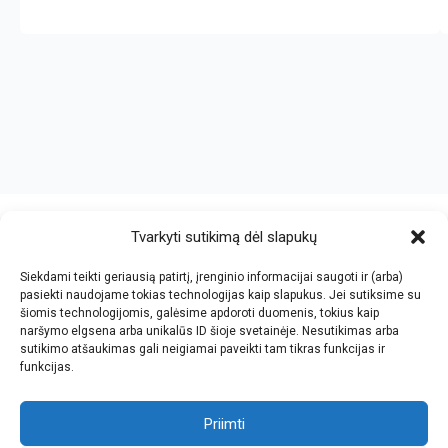
crazy bitch slapping her idiot slave.
https://chicasenred.me
sextophd.net
Tvarkyti sutikimą dėl slapukų
Siekdami teikti geriausią patirtį, įrenginio informacijai saugoti ir (arba)
V. Jankovskio firma
pasiekti naudojame tokias technologijas kaip slapukus. Jei sutiksime su
šiomis technologijomis, galėsime apdoroti duomenis, tokius kaip
Įmonės kodas: 123612573
naršymo elgsena arba unikalūs ID šioje svetainėje. Nesutikimas arba
PVM kodas: LT236125716
sutikimo atšaukimas gali neigiamai paveikti tam tikras funkcijas ir
El.paštas: info@jan.lt
funkcijas.
Tel.: +370 5 277 65 38
Kalvarijų g.143-43, Vilnius
Tel.: +370 5 247 21 45
Darbo laikas: I-V 8.30-17.30
Priimti
Tel.: +370 657 81065
Parko g.7, Naujoji Vilnia, KNYGYNAS