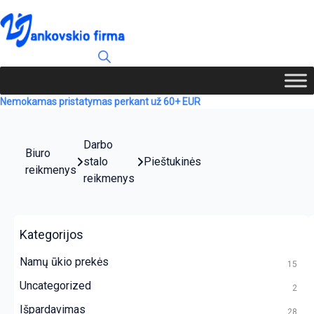
Nemokamas pristatymas perkant už 60+ EUR
Darbo
Biuro
stalo
Pieštukinės
reikmenys
reikmenys
Kategorijos
Namų ūkio prekės
15
Uncategorized
2
Išpardavimas
28