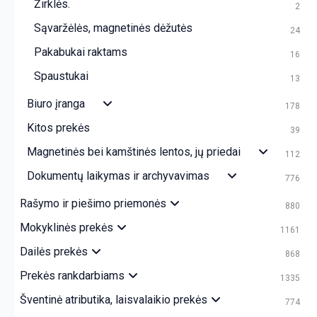
Žirklės.
2
Sąvaržėlės, magnetinės dėžutės
24
Pakabukai raktams
16
Spaustukai
13
Biuro įranga
178
Kitos prekės
39
Magnetinės bei kamštinės lentos, jų priedai
112
Dokumentų laikymas ir archyvavimas
776
Rašymo ir piešimo priemonės
880
Mokyklinės prekės
1161
Dailės prekės
868
Prekės rankdarbiams
1335
Šventinė atributika, laisvalaikio prekės
774