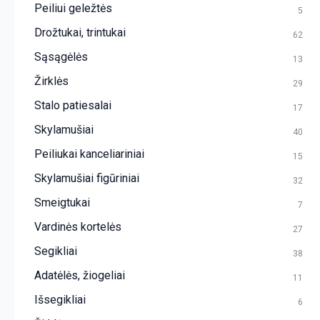
Peiliui geležtės
5
Drožtukai, trintukai
62
Sąsągėlės
13
Žirklės
29
Stalo patiesalai
17
Skylamušiai
40
Peiliukai kanceliariniai
15
Skylamušiai figūriniai
32
Smeigtukai
7
Vardinės kortelės
27
Segikliai
38
Adatėlės, žiogeliai
11
Išsegikliai
6