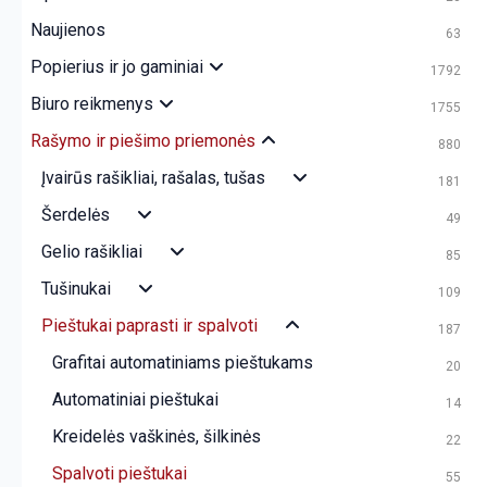
Naujienos
63
Popierius ir jo gaminiai
1792
Biuro reikmenys
1755
Rašymo ir piešimo priemonės
880
Įvairūs rašikliai, rašalas, tušas
181
Šerdelės
49
Gelio rašikliai
85
Tušinukai
109
Pieštukai paprasti ir spalvoti
187
Grafitai automatiniams pieštukams
20
Automatiniai pieštukai
14
Kreidelės vaškinės, šilkinės
22
Spalvoti pieštukai
55