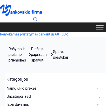
Nemokamas pristatymas perkant už 60+ EUR
Rašymo ir
Pieštukai
Spalvoti
piešimo
paprasti ir
pieštukai
priemonės
spalvoti
Kategorijos
Namų ūkio prekės
15
Uncategorized
2
Išpardavimas
28