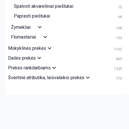
Spalvoti akvareliniai pieštukai.
10
Paprasti pieštukai
68
Žymekliai
168
Flomasteriai
103
Mokyklinės prekės
1162
Dailės prekės
869
Prekės rankdarbiams
1335
Šventinė atributika, laisvalaikio prekės
775