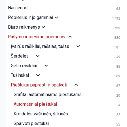
Naujienos
63
Popierius ir jo gaminiai
1792
Biuro reikmenys
1755
Rašymo ir piešimo priemonės
880
Įvairūs rašikliai, rašalas, tušas
181
Šerdelės
49
Gelio rašikliai
85
Tušinukai
109
Pieštukai paprasti ir spalvoti
187
Grafitai automatiniams pieštukams
20
Automatiniai pieštukai
14
Kreidelės vaškinės, šilkinės
22
Spalvoti pieštukai
55