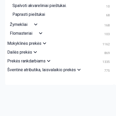
Spalvoti akvareliniai pieštukai.
10
Paprasti pieštukai
68
Žymekliai
168
Flomasteriai
103
Mokyklinės prekės
1162
Dailės prekės
869
Prekės rankdarbiams
1335
Šventinė atributika, laisvalaikio prekės
775