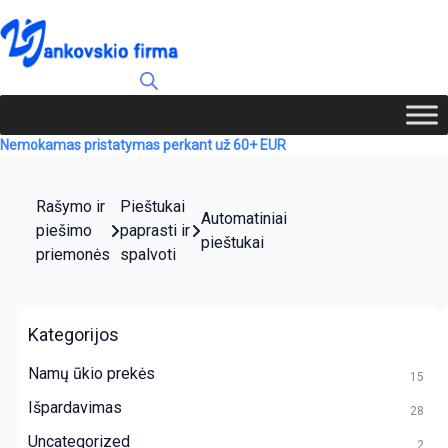
Nemokamas pristatymas perkant už 60+ EUR
Rašymo ir
Pieštukai
Automatiniai
piešimo
paprasti ir
pieštukai
priemonės
spalvoti
Kategorijos
Namų ūkio prekės
15
Išpardavimas
28
Uncategorized
2