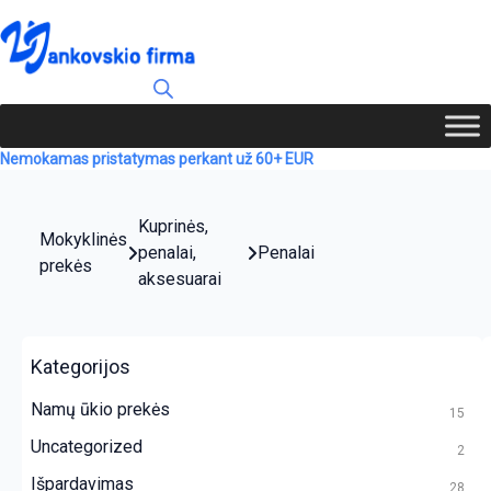
Nemokamas pristatymas perkant už 60+ EUR
Kuprinės,
Mokyklinės
penalai,
Penalai
prekės
aksesuarai
Kategorijos
Namų ūkio prekės
15
Uncategorized
2
Išpardavimas
28