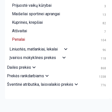
Prijuostė vaikų kūrybai
3
Maišeliai sportinei aprangai
13
Kuprinės, krepšiai
82
Atšvaitai
7
Penalai
104
Liniuotės, matlankiai, lekalai
96
Įvairios mokyklinės prekės
118
Dailės prekės
868
Prekės rankdarbiams
1338
Šventinė atributika, laisvalaikio prekės
776