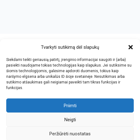
crazy bitch slapping her idiot slave.
https://chicasenred.me
sextophd.net
Tvarkyti sutikimą dėl slapukų
Siekdami teikti geriausią patirtį, įrenginio informacijai saugoti ir (arba)
V. Jankovskio firma
pasiekti naudojame tokias technologijas kaip slapukus. Jei sutiksime su
šiomis technologijomis, galėsime apdoroti duomenis, tokius kaip
Įmonės kodas: 123612573
naršymo elgsena arba unikalūs ID šioje svetainėje. Nesutikimas arba
PVM kodas: LT236125716
sutikimo atšaukimas gali neigiamai paveikti tam tikras funkcijas ir
El.paštas: info@jan.lt
funkcijas.
Tel.: +370 5 277 65 38
Kalvarijų g.143-43, Vilnius
Tel.: +370 5 247 21 45
Darbo laikas: I-V 8.30-17.30
Priimti
Tel.: +370 657 81065
Parko g.7, Naujoji Vilnia, KNYGYNAS
Faks.: +370 5 205 24 59
Darbo laikas: I-V 9.00-18.00
Neigti
Peržiūrėti nuostatas