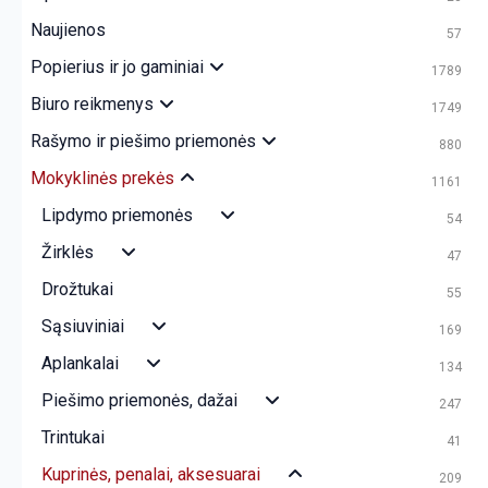
Naujienos
57
Popierius ir jo gaminiai
1789
Biuro reikmenys
1749
Rašymo ir piešimo priemonės
880
Mokyklinės prekės
1161
Lipdymo priemonės
54
Žirklės
47
Drožtukai
55
Sąsiuviniai
169
Aplankalai
134
Piešimo priemonės, dažai
247
Trintukai
41
Kuprinės, penalai, aksesuarai
209