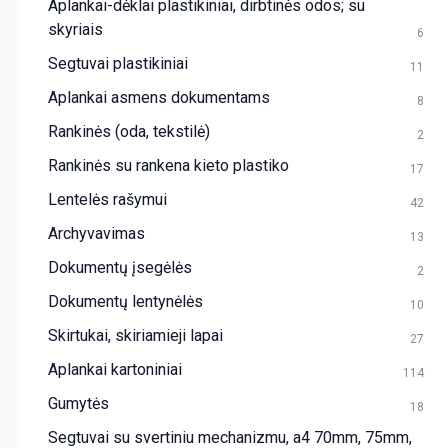
Aplankai-dėklai plastikiniai, dirbtinės odos; su
skyriais
6
Segtuvai plastikiniai
11
Aplankai asmens dokumentams
8
Rankinės (oda, tekstilė)
2
Rankinės su rankena kieto plastiko
17
Lentelės rašymui
42
Archyvavimas
13
Dokumentų įsegėlės
2
Dokumentų lentynėlės
10
Skirtukai, skiriamieji lapai
27
Aplankai kartoniniai
114
Gumytės
18
Segtuvai su svertiniu mechanizmu, a4 70mm, 75mm,