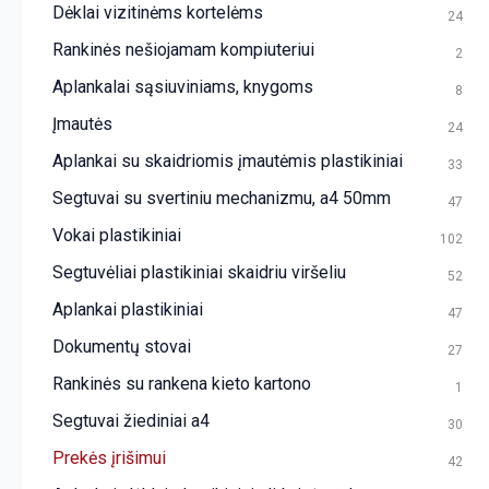
Dėklai vizitinėms kortelėms
24
Rankinės nešiojamam kompiuteriui
2
Aplankalai sąsiuviniams, knygoms
8
Įmautės
24
Aplankai su skaidriomis įmautėmis plastikiniai
33
Segtuvai su svertiniu mechanizmu, a4 50mm
47
Vokai plastikiniai
102
Segtuvėliai plastikiniai skaidriu viršeliu
52
Aplankai plastikiniai
47
Dokumentų stovai
27
Rankinės su rankena kieto kartono
1
Segtuvai žiediniai a4
30
Prekės įrišimui
42