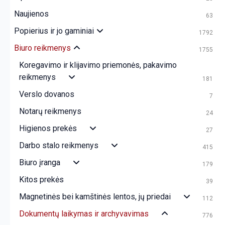
Naujienos
63
Popierius ir jo gaminiai
1792
Biuro reikmenys
1755
Koregavimo ir klijavimo priemonės, pakavimo
reikmenys
181
Verslo dovanos
7
Notarų reikmenys
24
Higienos prekės
27
Darbo stalo reikmenys
415
Biuro įranga
179
Kitos prekės
39
Magnetinės bei kamštinės lentos, jų priedai
112
Dokumentų laikymas ir archyvavimas
776