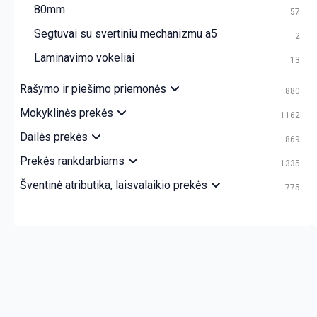
80mm
57
Segtuvai su svertiniu mechanizmu a5
2
Laminavimo vokeliai
13
Rašymo ir piešimo priemonės
880
Mokyklinės prekės
1162
Dailės prekės
869
Prekės rankdarbiams
1335
Šventinė atributika, laisvalaikio prekės
775