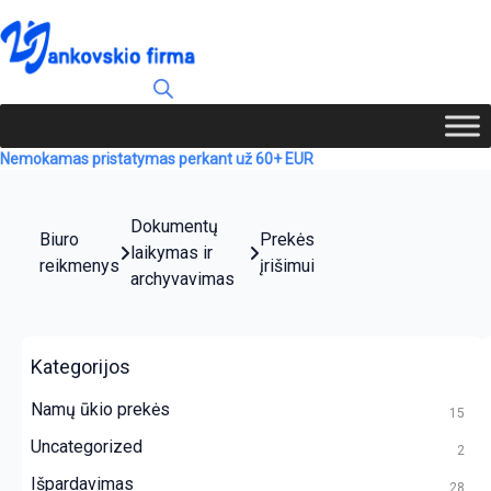
Nemokamas pristatymas perkant už 60+ EUR
Dokumentų
Biuro
Prekės
laikymas ir
reikmenys
įrišimui
archyvavimas
Kategorijos
Namų ūkio prekės
15
Uncategorized
2
Išpardavimas
28