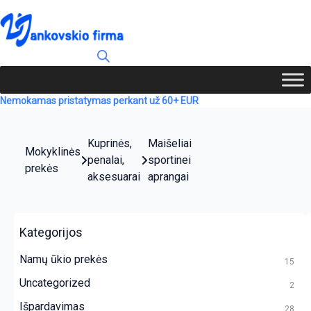
Nemokamas pristatymas perkant už 60+ EUR
Kuprinės,
Maišeliai
Mokyklinės
penalai,
sportinei
prekės
aksesuarai
aprangai
Kategorijos
Namų ūkio prekės
15
Uncategorized
2
Išpardavimas
28