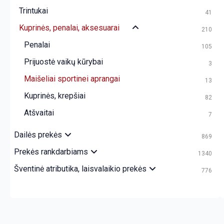
Trintukai
41
Kuprinės, penalai, aksesuarai
210
Penalai
105
Prijuostė vaikų kūrybai
3
Maišeliai sportinei aprangai
13
Kuprinės, krepšiai
82
Atšvaitai
7
Dailės prekės
869
Prekės rankdarbiams
1340
Šventinė atributika, laisvalaikio prekės
776