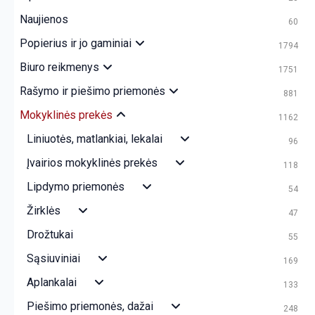
Naujienos
60
Popierius ir jo gaminiai
1794
Biuro reikmenys
1751
Rašymo ir piešimo priemonės
881
Mokyklinės prekės
1162
Liniuotės, matlankiai, lekalai
96
Įvairios mokyklinės prekės
118
Lipdymo priemonės
54
Žirklės
47
Drožtukai
55
Sąsiuviniai
169
Aplankalai
133
Piešimo priemonės, dažai
248