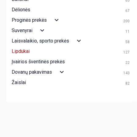
65
Dėlionės
67
Proginės prekės
200
Suvenyrai
11
Laisvalaikio, sporto prekės
58
Lipdukai
127
Įvairios šventinės prekės
22
Dovanų pakavimas
143
Žaislai
82