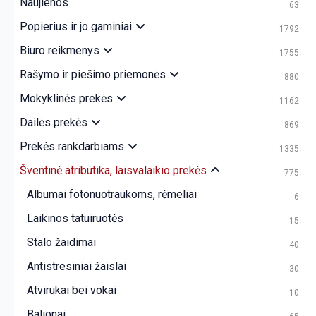
Naujienos
63
Popierius ir jo gaminiai
1792
Biuro reikmenys
1755
Rašymo ir piešimo priemonės
880
Mokyklinės prekės
1162
Dailės prekės
869
Prekės rankdarbiams
1335
Šventinė atributika, laisvalaikio prekės
775
Albumai fotonuotraukoms, rėmeliai
6
Laikinos tatuiruotės
15
Stalo žaidimai
40
Antistresiniai žaislai
30
Atvirukai bei vokai
10
Balionai