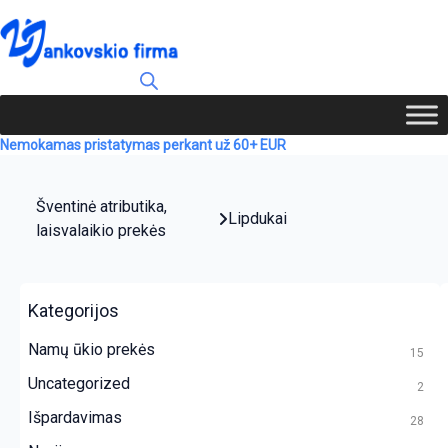
Nemokamas pristatymas perkant už 60+ EUR
Šventinė atributika,
Lipdukai
laisvalaikio prekės
Kategorijos
Namų ūkio prekės
15
Uncategorized
2
Išpardavimas
28