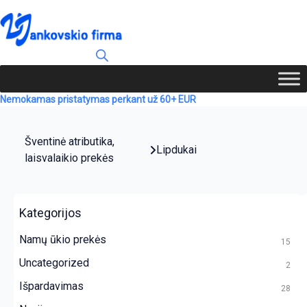
Nemokamas pristatymas perkant už 60+ EUR
Šventinė atributika,
Lipdukai
laisvalaikio prekės
Kategorijos
Namų ūkio prekės
15
Uncategorized
2
Išpardavimas
28