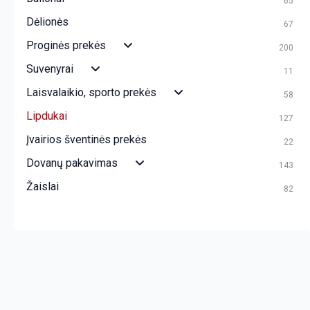
65
Dėlionės
67
Proginės prekės
200
Suvenyrai
11
Laisvalaikio, sporto prekės
58
Lipdukai
127
Įvairios šventinės prekės
22
Dovanų pakavimas
143
Žaislai
82