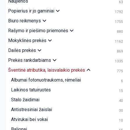
Naujienos
63
Popierius ir jo gaminiai
1792
Biuro reikmenys
1755
Rašymo ir piešimo priemonės
880
Mokyklinės prekės
1162
Dailės prekės
869
Prekės rankdarbiams
1335
Šventinė atributika, laisvalaikio prekės
775
Albumai fotonuotraukoms, rėmeliai
6
Laikinos tatuiruotės
15
Stalo žaidimai
40
Antistresiniai žaislai
30
Atvirukai bei vokai
10
Balionai