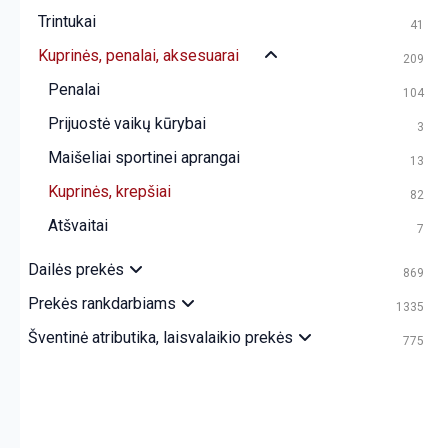
Trintukai
41
Kuprinės, penalai, aksesuarai
209
Penalai
104
Prijuostė vaikų kūrybai
3
Maišeliai sportinei aprangai
13
Kuprinės, krepšiai
82
Atšvaitai
7
Dailės prekės
869
Prekės rankdarbiams
1335
Šventinė atributika, laisvalaikio prekės
775