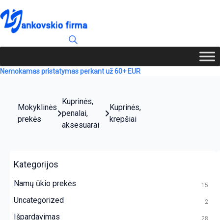
Nemokamas pristatymas perkant už 60+ EUR
Kuprinės,
Mokyklinės
Kuprinės,
penalai,
prekės
krepšiai
aksesuarai
Kategorijos
Namų ūkio prekės
15
Uncategorized
2
Išpardavimas
28