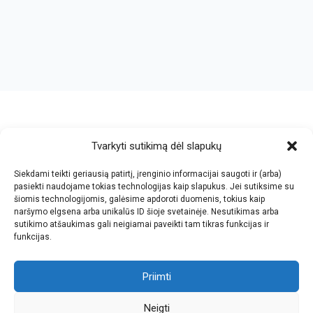
crazy bitch slapping her idiot slave.
https://chicasenred.me
sextophd.net
Tvarkyti sutikimą dėl slapukų
V. Jankovskio firma
Siekdami teikti geriausią patirtį, įrenginio informacijai saugoti ir (arba)
Įmonės kodas: 123612573
pasiekti naudojame tokias technologijas kaip slapukus. Jei sutiksime su
PVM kodas: LT236125716
šiomis technologijomis, galėsime apdoroti duomenis, tokius kaip
El.paštas: info@jan.lt
naršymo elgsena arba unikalūs ID šioje svetainėje. Nesutikimas arba
sutikimo atšaukimas gali neigiamai paveikti tam tikras funkcijas ir
Tel.: +370 5 277 65 38
Kalvarijų g.143-43, Vilnius
funkcijas.
Tel.: +370 5 247 21 45
Darbo laikas: I-V 8.30-17.30
Tel.: +370 657 81065
Parko g.7, Naujoji Vilnia, KNYGYNAS
Priimti
Faks.: +370 5 205 24 59
Darbo laikas: I-V 9.00-18.00
Neigti