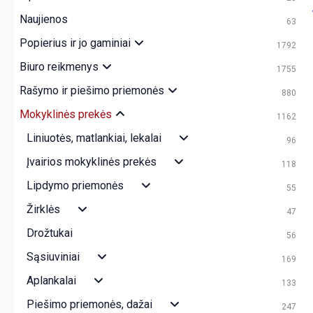
Naujienos
63
Popierius ir jo gaminiai
1792
Biuro reikmenys
1755
Rašymo ir piešimo priemonės
880
Mokyklinės prekės
1162
Liniuotės, matlankiai, lekalai
96
Įvairios mokyklinės prekės
118
Lipdymo priemonės
55
Žirklės
47
Drožtukai
56
Sąsiuviniai
169
Aplankalai
133
Piešimo priemonės, dažai
247