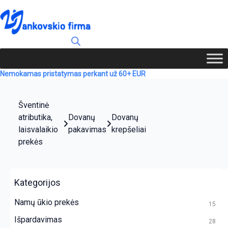
Nemokamas pristatymas perkant už 60+ EUR
Šventinė
atributika,
Dovanų
Dovanų
laisvalaikio
pakavimas
krepšeliai
prekės
Kategorijos
Namų ūkio prekės
15
Išpardavimas
28