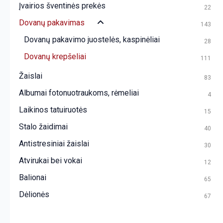
Įvairios šventinės prekės
22
Dovanų pakavimas
143
Dovanų pakavimo juostelės, kaspinėliai
28
Dovanų krepšeliai
111
Žaislai
83
Albumai fotonuotraukoms, rėmeliai
4
Laikinos tatuiruotės
15
Stalo žaidimai
40
Antistresiniai žaislai
30
Atvirukai bei vokai
12
Balionai
65
Dėlionės
67