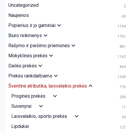
Uncategorized
2
Naujienos
60
Popierius ir jo gaminiai
1794
Biuro reikmenys
1751
Rašymo ir piešimo priemonės
881
Mokyklinės prekės
1162
Dailės prekės
869
Prekės rankdarbiams
1340
Šventinė atributika, laisvalaikio prekės
776
Proginės prekės
200
Suvenyrai
11
Laisvalaikio, sporto prekės
59
Lipdukai
127