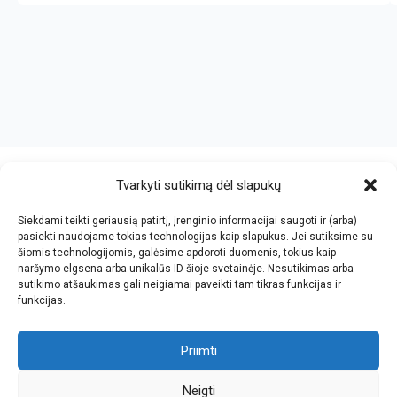
crazy bitch slapping her idiot slave.
https://chicasenred.me
sextophd.net
Tvarkyti sutikimą dėl slapukų
Siekdami teikti geriausią patirtį, įrenginio informacijai saugoti ir (arba)
V. Jankovskio firma
pasiekti naudojame tokias technologijas kaip slapukus. Jei sutiksime su
šiomis technologijomis, galėsime apdoroti duomenis, tokius kaip
Įmonės kodas: 123612573
naršymo elgsena arba unikalūs ID šioje svetainėje. Nesutikimas arba
PVM kodas: LT236125716
sutikimo atšaukimas gali neigiamai paveikti tam tikras funkcijas ir
El.paštas: info@jan.lt
funkcijas.
Tel.: +370 5 277 65 38
Kalvarijų g.143-43, Vilnius
Tel.: +370 5 247 21 45
Darbo laikas: I-V 8.30-17.30
Priimti
Tel.: +370 657 81065
Parko g.7, Naujoji Vilnia, KNYGYNAS
Faks.: +370 5 205 24 59
Darbo laikas: I-V 9.00-18.00
Neigti