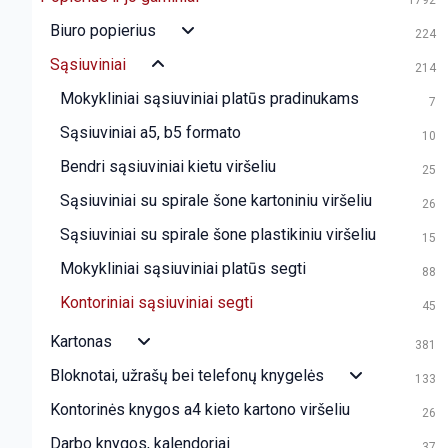
1792
Biuro popierius
224
Sąsiuviniai
214
Mokykliniai sąsiuviniai platūs pradinukams
7
Sąsiuviniai a5, b5 formato
10
Bendri sąsiuviniai kietu viršeliu
25
Sąsiuviniai su spirale šone kartoniniu viršeliu
26
Sąsiuviniai su spirale šone plastikiniu viršeliu
15
Mokykliniai sąsiuviniai platūs segti
88
Kontoriniai sąsiuviniai segti
45
Kartonas
381
Bloknotai, užrašų bei telefonų knygelės
133
Kontorinės knygos a4 kieto kartono viršeliu
26
Darbo knygos, kalendoriai
37