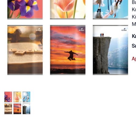
B
K
Ki
Ma
Ka
S
A