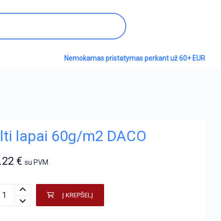
Nemokamas pristatymas perkant už 60+ EUR
alti lapai 60g/m2 DACO
.22
€
su PVM
Į KREPŠELĮ