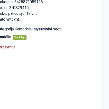
arkodas: 6425871059126
odas: 2-KS29410
ekis pakuotėje: 12 vnt.
to vnt.: vnt.
tegorija
Kontoriniai sąsiuviniai segti
andėlis
:
Sandėlyje
prašymas