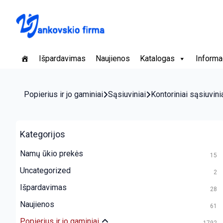
Išpardavimas
Naujienos
Katalogas
Informa
Popierius ir jo gaminiai
Sąsiuviniai
Kontoriniai sąsiuvini
Kategorijos
Namų ūkio prekės
15
Uncategorized
2
Išpardavimas
28
Naujienos
61
Popierius ir jo gaminiai