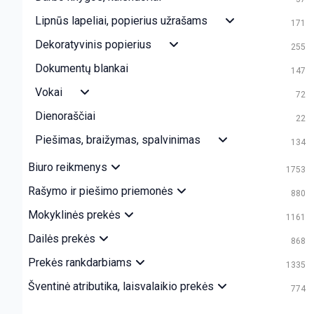
Lipnūs lapeliai, popierius užrašams
171
Dekoratyvinis popierius
255
Dokumentų blankai
147
Vokai
72
Dienoraščiai
22
Piešimas, braižymas, spalvinimas
134
Biuro reikmenys
1753
Rašymo ir piešimo priemonės
880
Mokyklinės prekės
1161
Dailės prekės
868
Prekės rankdarbiams
1335
Šventinė atributika, laisvalaikio prekės
774