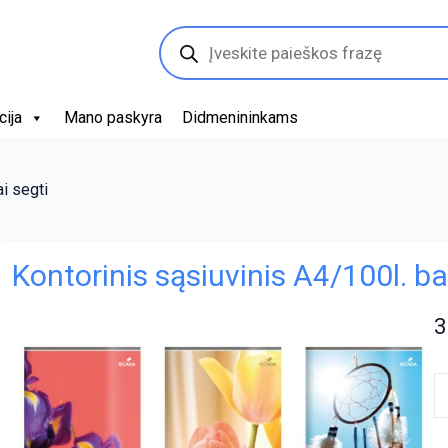
Products
search
cija
Mano paskyra
Didmenininkams
ai segti
Kontorinis sąsiuvinis A4/100l. b
3