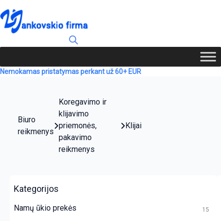
Nemokamas pristatymas perkant už 60+ EUR
Koregavimo ir
klijavimo
Biuro
priemonės,
Klijai
reikmenys
pakavimo
reikmenys
Kategorijos
Namų ūkio prekės
15