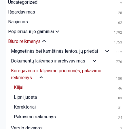
Uncategorized
2
Išpardavimas
28
Naujienos
62
Popierius ir jo gaminiai
1792
Biuro reikmenys
1753
Magnetinės bei kamštinės lentos, jų priedai
112
Dokumentų laikymas ir archyvavimas
776
Koregavimo ir klijavimo priemonės, pakavimo
reikmenys
180
Klijai
46
Lipni juosta
83
Korektoriai
31
Pakavimo reikmenys
24
Verslo dovanos
7