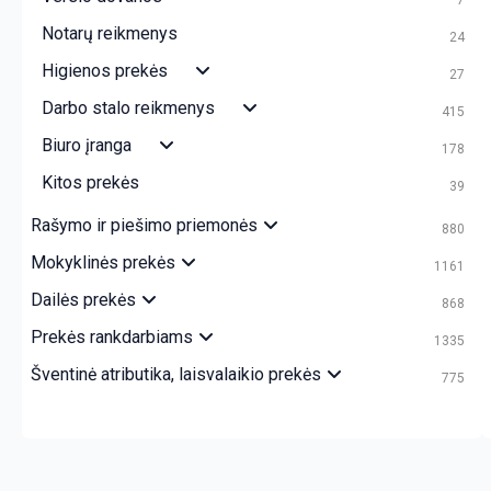
Notarų reikmenys
24
Higienos prekės
27
Darbo stalo reikmenys
415
Biuro įranga
178
Kitos prekės
39
Rašymo ir piešimo priemonės
880
Mokyklinės prekės
1161
Dailės prekės
868
Prekės rankdarbiams
1335
Šventinė atributika, laisvalaikio prekės
775