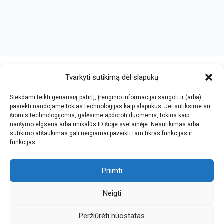
crazy bitch slapping her idiot slave.
https://chicasenred.me
sextophd.net
Tvarkyti sutikimą dėl slapukų
Siekdami teikti geriausią patirtį, įrenginio informacijai saugoti ir (arba)
V. Jankovskio firma
pasiekti naudojame tokias technologijas kaip slapukus. Jei sutiksime su
šiomis technologijomis, galėsime apdoroti duomenis, tokius kaip
Įmonės kodas: 123612573
naršymo elgsena arba unikalūs ID šioje svetainėje. Nesutikimas arba
PVM kodas: LT236125716
sutikimo atšaukimas gali neigiamai paveikti tam tikras funkcijas ir
El.paštas: info@jan.lt
funkcijas.
Tel.: +370 5 277 65 38
Kalvarijų g.143-43, Vilnius
Tel.: +370 5 247 21 45
Darbo laikas: I-V 8.30-17.30
Priimti
Tel.: +370 657 81065
Parko g.7, Naujoji Vilnia, KNYGYNAS
Faks.: +370 5 205 24 59
Darbo laikas: I-V 9.00-18.00
Neigti
Peržiūrėti nuostatas