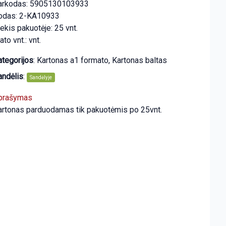
arkodas: 5905130103933
odas: 2-KA10933
ekis pakuotėje: 25 vnt.
to vnt.: vnt.
ategorijos
:
Kartonas a1 formato
,
Kartonas baltas
andėlis
:
Sandėlyje
prašymas
artonas parduodamas tik pakuotėmis po 25vnt.