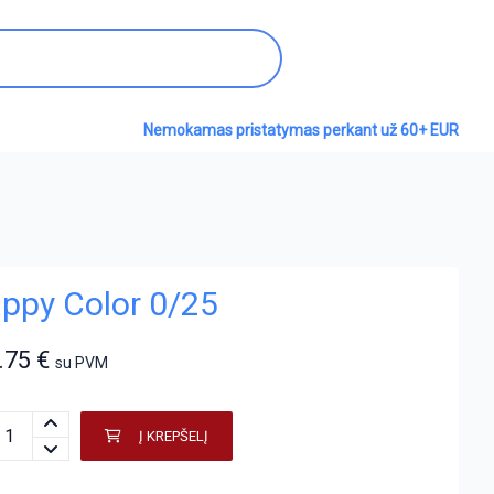
Nemokamas pristatymas perkant už 60+ EUR
ppy Color 0/25
.75
€
su PVM
Į KREPŠELĮ