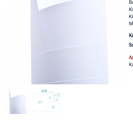
B
K
Ki
Ma
K
S
A
K