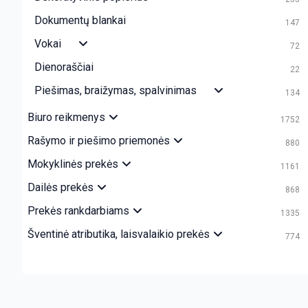
Dokumentų blankai
147
Vokai
72
Dienoraščiai
22
Piešimas, braižymas, spalvinimas
134
Biuro reikmenys
1752
Rašymo ir piešimo priemonės
880
Mokyklinės prekės
1161
Dailės prekės
868
Prekės rankdarbiams
1335
Šventinė atributika, laisvalaikio prekės
774