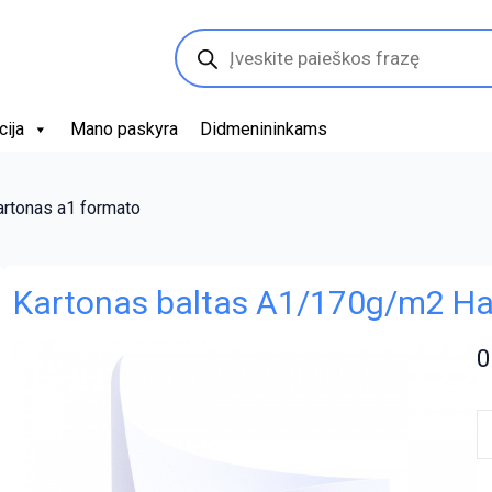
Products
search
cija
Mano paskyra
Didmenininkams
artonas a1 formato
Kartonas baltas A1/170g/m2 Ha
0