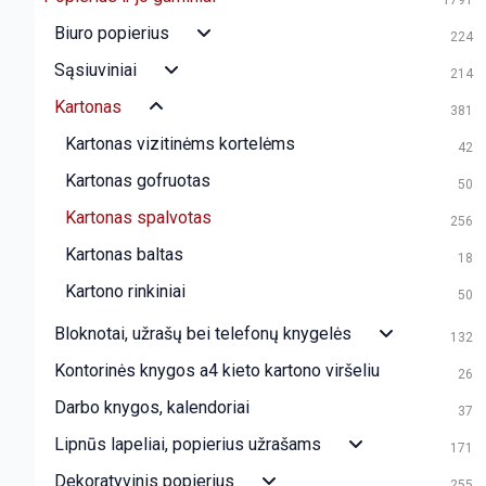
1791
Biuro popierius
224
Sąsiuviniai
214
Kartonas
381
Kartonas vizitinėms kortelėms
42
Kartonas gofruotas
50
Kartonas spalvotas
256
Kartonas baltas
18
Kartono rinkiniai
50
Bloknotai, užrašų bei telefonų knygelės
132
Kontorinės knygos a4 kieto kartono viršeliu
26
Darbo knygos, kalendoriai
37
Lipnūs lapeliai, popierius užrašams
171
Dekoratyvinis popierius
255