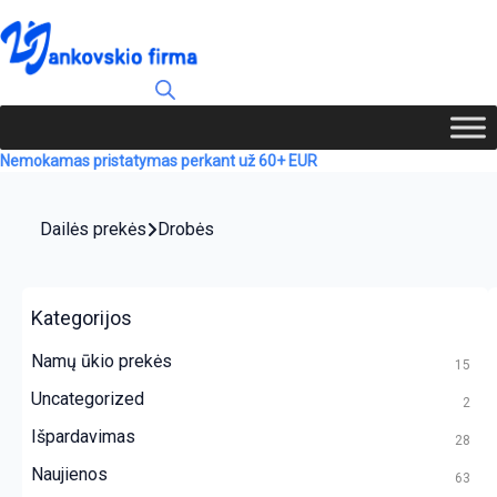
Nemokamas pristatymas perkant už 60+ EUR
Dailės prekės
Drobės
Kategorijos
Namų ūkio prekės
15
Uncategorized
2
Išpardavimas
28
Naujienos
63