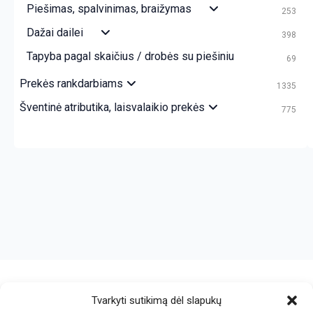
Piešimas, spalvinimas, braižymas
253
Dažai dailei
398
Tapyba pagal skaičius / drobės su piešiniu
69
Prekės rankdarbiams
1335
Šventinė atributika, laisvalaikio prekės
775
crazy bitch slapping her idiot slave.
https://chicasenred.me
sextophd.net
Tvarkyti sutikimą dėl slapukų