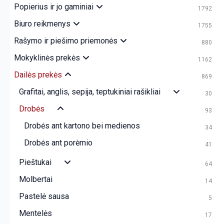
Popierius ir jo gaminiai
1792
Biuro reikmenys
1755
Rašymo ir piešimo priemonės
880
Mokyklinės prekės
1162
Dailės prekės
869
Grafitai, anglis, sepija, teptukiniai rašikliai
30
Drobės
93
Drobės ant kartono bei medienos
34
Drobės ant porėmio
41
Pieštukai
64
Molbertai
14
Pastelė sausa
5
Mentelės
17