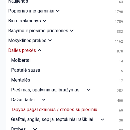
Naujienos
63
Popierius ir jo gaminiai
1790
Biuro reikmenys
1759
Rašymo ir piešimo priemonės
882
Mokyklinės prekės
1162
Dailės prekės
870
Molbertai
14
Pastelė sausa
5
Mentelės
17
Piešimas, spalvinimas, braižymas
252
Dažai dailei
400
Tapyba pagal skaičius / drobės su piešiniu
69
Grafitai, anglis, sepija, teptukiniai rašikliai
30
Drobės