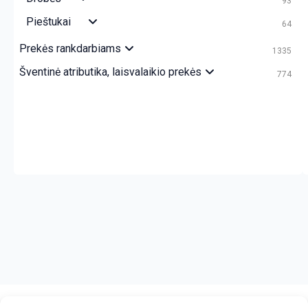
93
Pieštukai
64
Prekės rankdarbiams
1335
Šventinė atributika, laisvalaikio prekės
774
crazy bitch slapping her idiot slave.
https://chicasenred.me