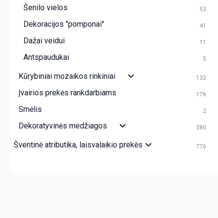
Šenilo vielos
53
Dekoracijos "pomponai"
41
Dažai veidui
11
Antspaudukai
5
Kūrybiniai mozaikos rinkiniai
132
Įvairios prekės rankdarbiams
176
Smėlis
2
Dekoratyvinės medžiagos
380
Šventinė atributika, laisvalaikio prekės
776