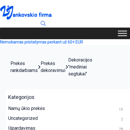
Nemokamas pristatymas perkant už 60+ EUR
Dekoracijos
Prekės
Prekės
"mediniai
rankdarbiams
dekoravimui
segtukai"
Kategorijos
Namų ūkio prekės
15
Uncategorized
2
Išpardavimas
28