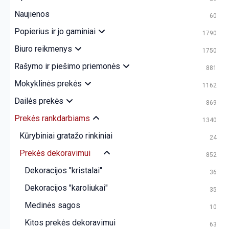
Naujienos
60
Popierius ir jo gaminiai
1790
Biuro reikmenys
1750
Rašymo ir piešimo priemonės
881
Mokyklinės prekės
1162
Dailės prekės
869
Prekės rankdarbiams
1340
Kūrybiniai gratažo rinkiniai
24
Prekės dekoravimui
852
Dekoracijos "kristalai"
36
Dekoracijos "karoliukai"
35
Medinės sagos
10
Kitos prekės dekoravimui
63