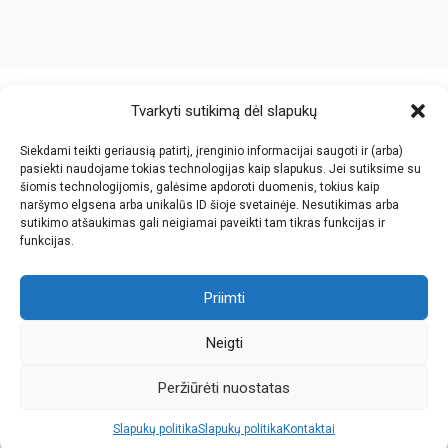
crazy bitch slapping her idiot slave.
https://chicasenred.me
sextophd.net
Tvarkyti sutikimą dėl slapukų
Siekdami teikti geriausią patirtį, įrenginio informacijai saugoti ir (arba)
V. Jankovskio firma
pasiekti naudojame tokias technologijas kaip slapukus. Jei sutiksime su
šiomis technologijomis, galėsime apdoroti duomenis, tokius kaip
Įmonės kodas: 123612573
naršymo elgsena arba unikalūs ID šioje svetainėje. Nesutikimas arba
PVM kodas: LT236125716
sutikimo atšaukimas gali neigiamai paveikti tam tikras funkcijas ir
El.paštas: info@jan.lt
funkcijas.
Tel.: +370 5 277 65 38
Kalvarijų g.143-43, Vilnius
Tel.: +370 5 247 21 45
Darbo laikas: I-V 8.30-17.30
Priimti
Tel.: +370 657 81065
Parko g.7, Naujoji Vilnia, KNYGYNAS
Faks.: +370 5 205 24 59
Darbo laikas: I-V 9.00-18.00
Neigti
Peržiūrėti nuostatas
Slapukų politika
Slapukų politika
Kontaktai