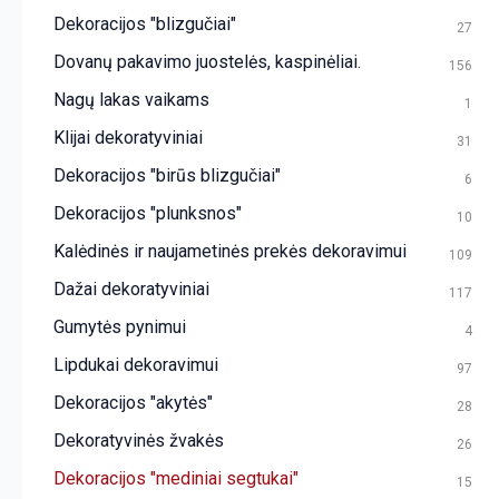
Dekoracijos "blizgučiai"
27
Dovanų pakavimo juostelės, kaspinėliai.
156
Nagų lakas vaikams
1
Klijai dekoratyviniai
31
Dekoracijos "birūs blizgučiai"
6
Dekoracijos "plunksnos"
10
Kalėdinės ir naujametinės prekės dekoravimui
109
Dažai dekoratyviniai
117
Gumytės pynimui
4
Lipdukai dekoravimui
97
Dekoracijos "akytės"
28
Dekoratyvinės žvakės
26
Dekoracijos "mediniai segtukai"
15