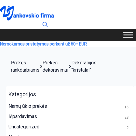
Nemokamas pristatymas perkant už 60+ EUR
Prekės
Prekės
Dekoracijos
rankdarbiams
dekoravimui
"kristalai"
Kategorijos
Namų ūkio prekės
15
Išpardavimas
28
Uncategorized
2