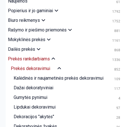
Naujienos
61
Popierius ir jo gaminiai
1792
Biuro reikmenys
1752
Rašymo ir piešimo priemonės
881
Mokyklinės prekės
1161
Dailės prekės
868
Prekės rankdarbiams
1336
Prekės dekoravimui
852
Kalėdinės ir naujametinės prekės dekoravimui
109
Dažai dekoratyviniai
117
Gumytės pynimui
4
Lipdukai dekoravimui
97
Dekoracijos "akytės"
28
Dekoratyvinės žvakės