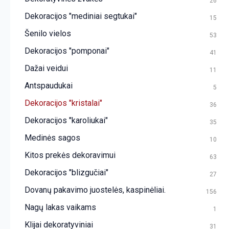
26
Dekoracijos "mediniai segtukai"
15
Šenilo vielos
53
Dekoracijos "pomponai"
41
Dažai veidui
11
Antspaudukai
5
Dekoracijos "kristalai"
36
Dekoracijos "karoliukai"
35
Medinės sagos
10
Kitos prekės dekoravimui
63
Dekoracijos "blizgučiai"
27
Dovanų pakavimo juostelės, kaspinėliai.
156
Nagų lakas vaikams
1
Klijai dekoratyviniai
31