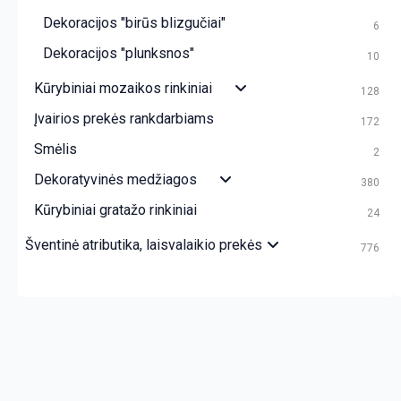
Dekoracijos "birūs blizgučiai"
6
Dekoracijos "plunksnos"
10
Kūrybiniai mozaikos rinkiniai
128
Įvairios prekės rankdarbiams
172
Smėlis
2
Dekoratyvinės medžiagos
380
Kūrybiniai gratažo rinkiniai
24
Šventinė atributika, laisvalaikio prekės
776