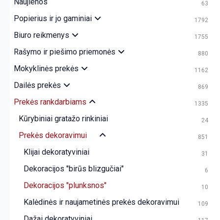
Naujienos
63
Popierius ir jo gaminiai
1792
Biuro reikmenys
1755
Rašymo ir piešimo priemonės
880
Mokyklinės prekės
1162
Dailės prekės
869
Prekės rankdarbiams
1335
Kūrybiniai gratažo rinkiniai
24
Prekės dekoravimui
851
Klijai dekoratyviniai
31
Dekoracijos "birūs blizgučiai"
6
Dekoracijos "plunksnos"
10
Kalėdinės ir naujametinės prekės dekoravimui
109
Dažai dekoratyviniai