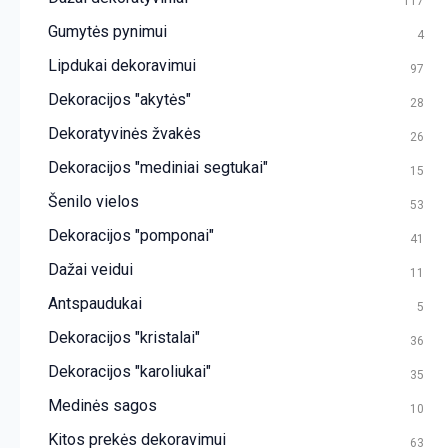
117
Gumytės pynimui
4
Lipdukai dekoravimui
97
Dekoracijos "akytės"
28
Dekoratyvinės žvakės
26
Dekoracijos "mediniai segtukai"
15
Šenilo vielos
53
Dekoracijos "pomponai"
41
Dažai veidui
11
Antspaudukai
5
Dekoracijos "kristalai"
36
Dekoracijos "karoliukai"
35
Medinės sagos
10
Kitos prekės dekoravimui
63