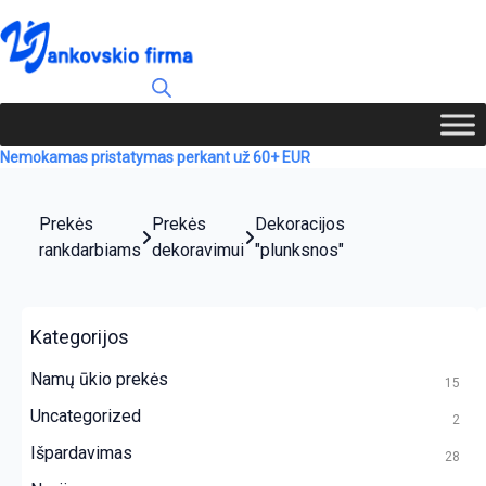
Nemokamas pristatymas perkant už 60+ EUR
Prekės
Prekės
Dekoracijos
rankdarbiams
dekoravimui
"plunksnos"
Kategorijos
Namų ūkio prekės
15
Uncategorized
2
Išpardavimas
28