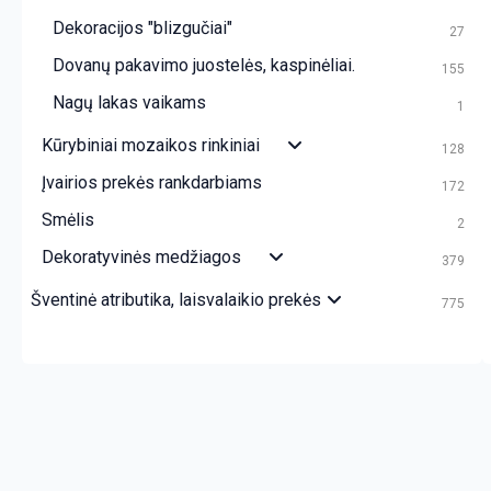
Dekoracijos "blizgučiai"
27
Dovanų pakavimo juostelės, kaspinėliai.
155
Nagų lakas vaikams
1
Kūrybiniai mozaikos rinkiniai
128
Įvairios prekės rankdarbiams
172
Smėlis
2
Dekoratyvinės medžiagos
379
Šventinė atributika, laisvalaikio prekės
775