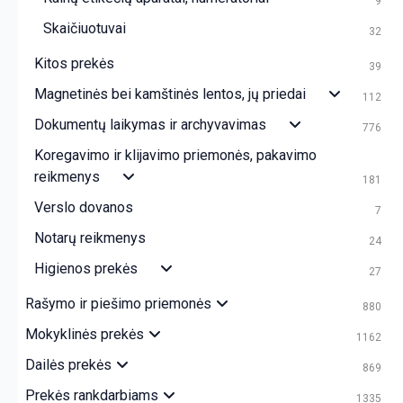
9
Skaičiuotuvai
32
Kitos prekės
39
Magnetinės bei kamštinės lentos, jų priedai
112
Dokumentų laikymas ir archyvavimas
776
Koregavimo ir klijavimo priemonės, pakavimo
reikmenys
181
Verslo dovanos
7
Notarų reikmenys
24
Higienos prekės
27
Rašymo ir piešimo priemonės
880
Mokyklinės prekės
1162
Dailės prekės
869
Prekės rankdarbiams
1335