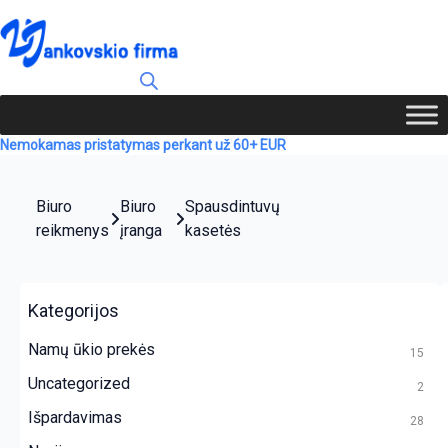
Nemokamas pristatymas perkant už 60+ EUR
Biuro
Biuro
Spausdintuvų
reikmenys
įranga
kasetės
Kategorijos
Namų ūkio prekės
15
Uncategorized
2
Išpardavimas
28