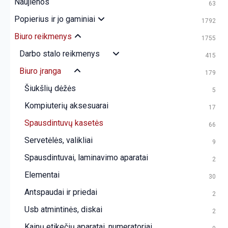
Naujienos
63
Popierius ir jo gaminiai
1792
Biuro reikmenys
1755
Darbo stalo reikmenys
415
Biuro įranga
179
Šiukšlių dėžės
5
Kompiuterių aksesuarai
17
Spausdintuvų kasetės
66
Servetėlės, valikliai
9
Spausdintuvai, laminavimo aparatai
2
Elementai
30
Antspaudai ir priedai
2
Usb atmintinės, diskai
2
Kainų etikečių aparatai, numeratoriai