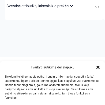
Šventinė atributika, laisvalaikio prekės
775
crazy bitch slapping her idiot slave.
https://chicasenred.me
sextophd.net
Tvarkyti sutikimą dėl slapukų
Siekdami teikti geriausią patirtį, įrenginio informacijai saugoti ir (arba)
V. Jankovskio firma
pasiekti naudojame tokias technologijas kaip slapukus. Jei sutiksime su
šiomis technologijomis, galėsime apdoroti duomenis, tokius kaip
Įmonės kodas: 123612573
naršymo elgsena arba unikalūs ID šioje svetainėje. Nesutikimas arba
PVM kodas: LT236125716
sutikimo atšaukimas gali neigiamai paveikti tam tikras funkcijas ir
El.paštas: info@jan.lt
funkcijas.
Tel.: +370 5 277 65 38
Kalvarijų g.143-43, Vilnius