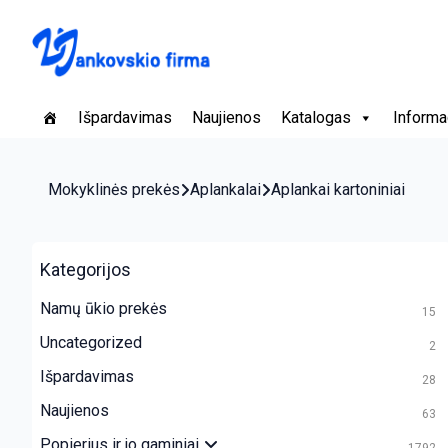
Išpardavimas
Naujienos
Katalogas
Informa
Mokyklinės prekės
Aplankalai
Aplankai kartoniniai
Kategorijos
Namų ūkio prekės
15
Uncategorized
2
Išpardavimas
28
Naujienos
63
Popierius ir jo gaminiai