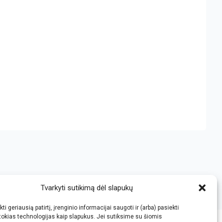
Tvarkyti sutikimą dėl slapukų
ti geriausią patirtį, įrenginio informacijai saugoti ir (arba) pasiekti
okias technologijas kaip slapukus. Jei sutiksime su šiomis