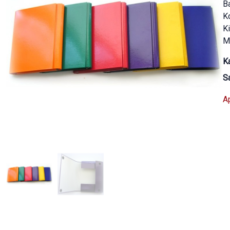
B
K
Ki
Ma
K
S
A