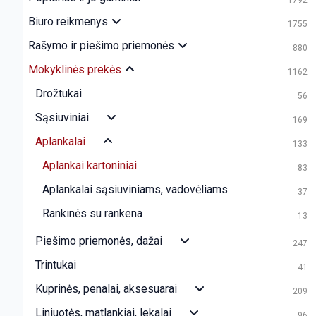
1792
Biuro reikmenys
1755
Rašymo ir piešimo priemonės
880
Mokyklinės prekės
1162
Drožtukai
56
Sąsiuviniai
169
Aplankalai
133
Aplankai kartoniniai
83
Aplankalai sąsiuviniams, vadovėliams
37
Rankinės su rankena
13
Piešimo priemonės, dažai
247
Trintukai
41
Kuprinės, penalai, aksesuarai
209
Liniuotės, matlankiai, lekalai
96