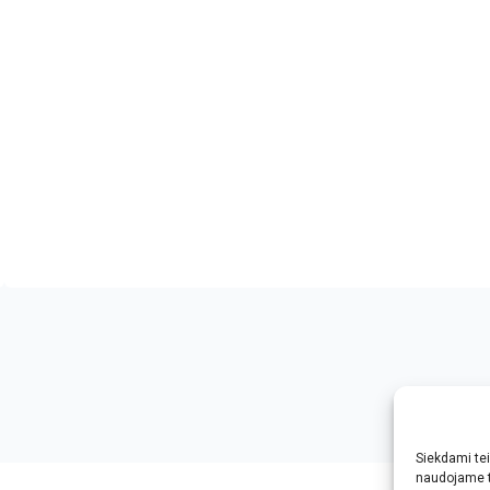
Siekdami teik
ophd.net
naudojame t