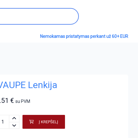
Nemokamas pristatymas perkant už 60+ EUR
 VAUPE Lenkija
.51
€
su PVM
Į KREPŠELĮ