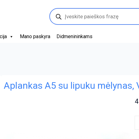
Products
search
cija
Mano paskyra
Didmenininkams
Aplankas A5 su lipuku mėlynas,
4