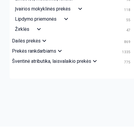
Įvairios mokyklinės prekės
118
Lipdymo priemonės
55
Žirklės
47
Dailės prekės
869
Prekės rankdarbiams
1335
Šventinė atributika, laisvalaikio prekės
775
crazy bitch slapping her idiot slave.
https://chicasenred.me
sext