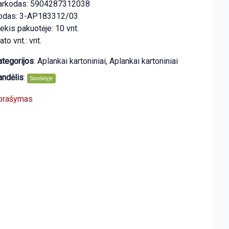
arkodas: 5904287312038
odas: 3-AP183312/03
ekis pakuotėje: 10 vnt.
to vnt.: vnt.
ategorijos
:
Aplankai kartoniniai
,
Aplankai kartoniniai
andėlis
:
Sandėlyje
prašymas