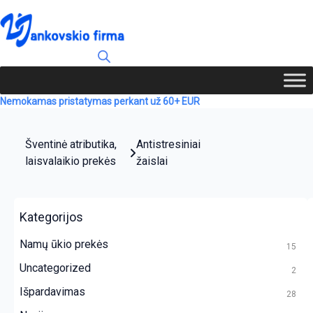
Nemokamas pristatymas perkant už 60+ EUR
Šventinė atributika,
Antistresiniai
laisvalaikio prekės
žaislai
Kategorijos
Namų ūkio prekės
15
Uncategorized
2
Išpardavimas
28