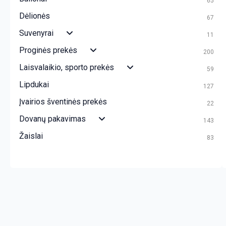
65
Dėlionės
67
Suvenyrai
11
Proginės prekės
200
Laisvalaikio, sporto prekės
59
Lipdukai
127
Įvairios šventinės prekės
22
Dovanų pakavimas
143
Žaislai
83