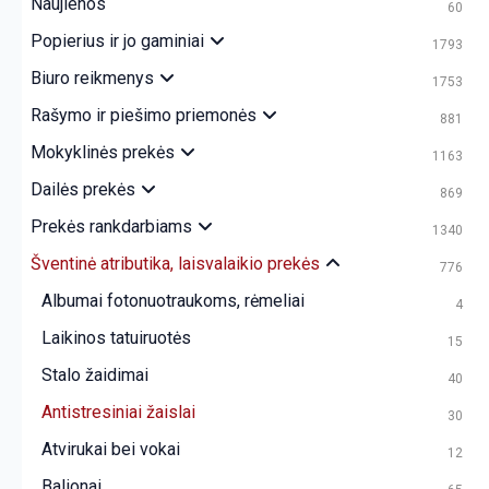
Naujienos
60
Popierius ir jo gaminiai
1793
Biuro reikmenys
1753
Rašymo ir piešimo priemonės
881
Mokyklinės prekės
1163
Dailės prekės
869
Prekės rankdarbiams
1340
Šventinė atributika, laisvalaikio prekės
776
Albumai fotonuotraukoms, rėmeliai
4
Laikinos tatuiruotės
15
Stalo žaidimai
40
Antistresiniai žaislai
30
Atvirukai bei vokai
12
Balionai