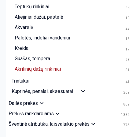
Teptukų rinkiniai
44
Aliejiniai dažai, pastelė
13
Akvarelė
28
Paletės, indeliai vandeniui
16
Kreida
17
Guašas, tempera
98
Akrilinių dažų rinkiniai
31
Trintukai
41
Kuprinės, penalai, aksesuarai
209
Dailės prekės
869
Prekės rankdarbiams
1335
Šventinė atributika, laisvalaikio prekės
775