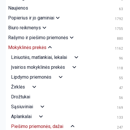
Naujienos
63
Popierius ir jo gaminiai
1792
Biuro reikmenys
1755
Rašymo ir piešimo priemonės
880
Mokyklinės prekės
1162
Liniuotės, matlankiai, lekalai
96
Įvairios mokyklinės prekės
118
Lipdymo priemonės
55
Žirklės
47
Drožtukai
56
Sąsiuviniai
169
Aplankalai
133
Piešimo priemonės, dažai
247