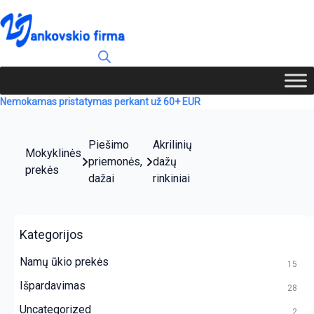
Nemokamas pristatymas perkant už 60+ EUR
Piešimo
Akrilinių
Mokyklinės
priemonės,
dažų
prekės
dažai
rinkiniai
Kategorijos
Namų ūkio prekės
15
Išpardavimas
28
Uncategorized
2